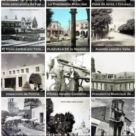
Vista panoramica de Irapuato Guanajuato.
La Presidencia Municipal.
Plaza de toros. ( Circulada el 29 de Enero de 1950 ) .
El Hotel Central por Fotógrafo Winfield Scott.
PLAZUELA DE la Revolucion.
Avenida Leandro Valle.
Inspeccion de Policia.
Pilotos Agustín Castrejón & María Cedillo, Guerra Cristera, Irapuato 1928
Presidencia Municipal de Irapuato 1929