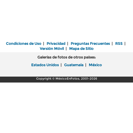
Condiciones de Uso
|
Privacidad
|
Preguntas Frecuentes
|
RSS
|
Versión Móvil
|
Mapa de Sitio
Galerías de fotos de otros países:
Estados Unidos
|
Guatemala
|
México
Copyright © MéxicoEnFotos, 2001-2026