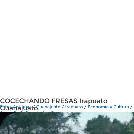
COCECHANDO FRESAS Irapuato
Guanajuato.
Fotos Antiguas
/
Guanajuato
/
Irapuato
/
Economía y Cultura
/
Agricultura Ganadería y Pesca