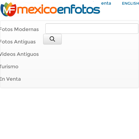
Mi Cuenta
ENGLISH
Fotos Modernas
Fotos Antiguas
Videos Antiguos
Turismo
En Venta