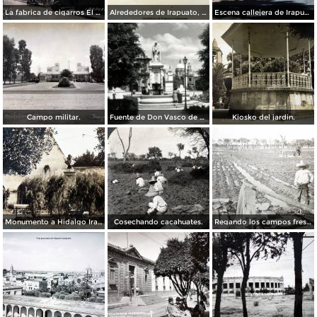
La fabrica de cigarros El Aguila.
Alrededores de Irapuato, Guanajuato.
Escena callejera de Irapuato 1959 .
Campo militar.
Fuente de Don Vasco de Quiroga
Kiosko del jardin.
Monumento a Hidalgo Irapuato, Guanajuato. ( Circulada el 3 de Abril de 1926 ).
Cosechando cacahuates.
Regando los campos freseros ( Fechada en 1927 ).