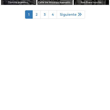
Tipicos puestos..
Calle de Hidalgo Irapuato, Guanajuato ( Circulada el 27 de Febrero de 1926 ).
San Francisquito.
1
2
3
4
Siguiente