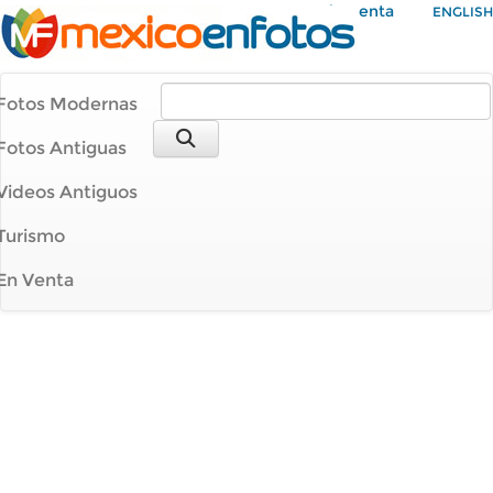
Mi Cuenta
ENGLISH
Fotos Modernas
Fotos Antiguas
Videos Antiguos
Turismo
En Venta