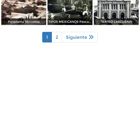
Panorama Noroeste
TIPOS MEXICANOS Pescadores de Charal
TEATRO LASCURAIN
1
2
Siguiente