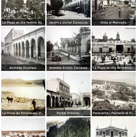
La Plaza en dia festivo Valle de Santiago, Guanajuato.
Jardin y portal Zaragosa.
Vista al Mercado.
Avenida Ocampo.
Avenida Emilio Carranza.
La Plaza en dia de mercado Valle de Santiago, Guanajuato.
La Hoya de Parangueo Viejo.
Portal Hidalgo.
Panorama ( Fechada el 31 de Enero de 1928 ).