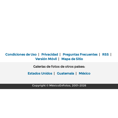
Condiciones de Uso
|
Privacidad
|
Preguntas Frecuentes
|
RSS
|
Versión Móvil
|
Mapa de Sitio
Galerías de fotos de otros países:
Estados Unidos
|
Guatemala
|
México
Copyright © MéxicoEnFotos, 2001-2026