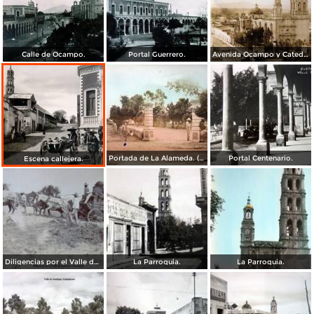
Calle de Ocampo.
Portal Guerrero.
Avenida Ocampo y Catedral en Valle de Santiago, Guanajuato. ( Circulada el 18 de Abril de 1931 ).
Portada de La Alameda. ( Circulada el 23 de Mayo de 1948 ).
Portal Centenario.
Escena callejera.
Diligencias por el Valle de Santiago, Guanajuato.
La Parroquia.
La Parroquia.