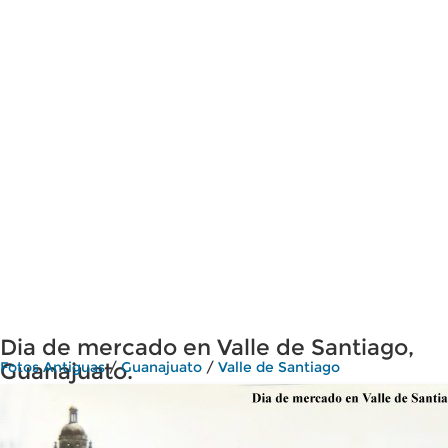
Dia de mercado en Valle de Santiago,
Guanajuato.
Fotos Antiguas
/
Guanajuato
/
Valle de Santiago