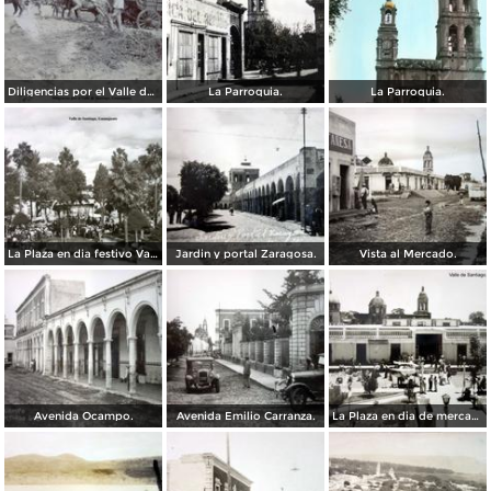
Diligencias por el Valle de Santiago, Guanajuato.
La Parroquia.
La Parroquia.
La Plaza en dia festivo Valle de Santiago, Guanajuato.
Jardin y portal Zaragosa.
Vista al Mercado.
Avenida Ocampo.
Avenida Emilio Carranza.
La Plaza en dia de mercado Valle de Santiago, Guanajuato.