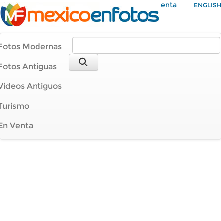
Mi Cuenta
ENGLISH
Fotos Modernas
Fotos Antiguas
Videos Antiguos
Turismo
En Venta