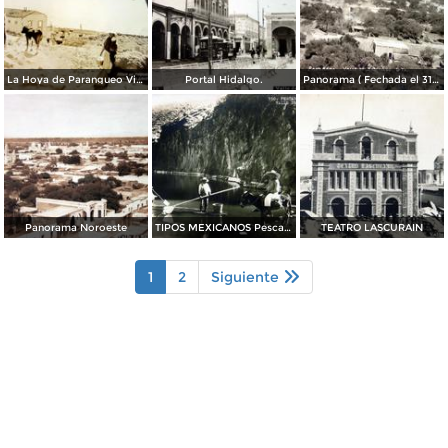
La Hoya de Parangueo Viejo.
Portal Hidalgo.
Panorama ( Fechada el 31 de Enero de 1928 ).
Panorama Noroeste
TIPOS MEXICANOS Pescadores de Charal
TEATRO LASCURAIN
1
2
Siguiente