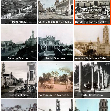
Panorama.
Calle Degollado ( Circulada el dia 2 de Enero de 1928 ) .
Dia de mercado en Valle de Santiago, Guanajuato.
Calle de Ocampo.
Portal Guerrero.
Avenida Ocampo y Catedral en Valle de Santiago, Guanajuato. ( Circulada el 18 de Abril de 1931 ).
Escena callejera.
Portada de La Alameda. ( Circulada el 23 de Mayo de 1948 ).
Portal Centenario.