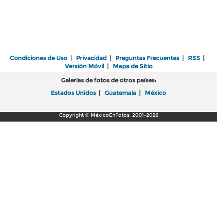
Condiciones de Uso
|
Privacidad
|
Preguntas Frecuentes
|
RSS
|
Versión Móvil
|
Mapa de Sitio
Galerías de fotos de otros países:
Estados Unidos
|
Guatemala
|
México
Copyright © MéxicoEnFotos, 2001-2026