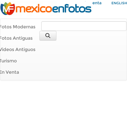
Mi Cuenta
ENGLISH
Fotos Modernas
Fotos Antiguas
Videos Antiguos
Turismo
En Venta