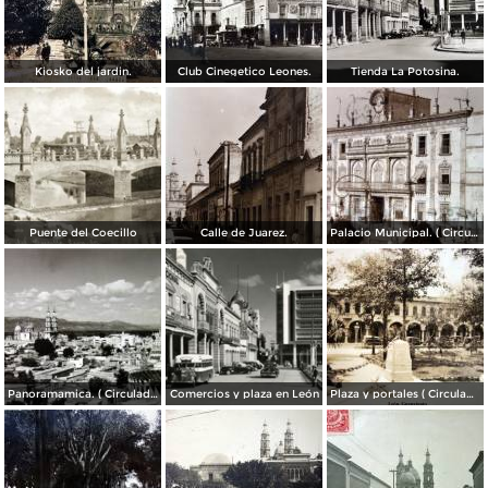
Kiosko del jardin.
Club Cinegetico Leones.
Tienda La Potosina.
Puente del Coecillo
Calle de Juarez.
Palacio Municipal. ( Circulada el 23 de Julio de 1924 ).
Panoramamica. ( Circulada el 6 de Febrero de 1947 ).
Comercios y plaza en León
Plaza y portales ( Circulada el 4 de Agosto de 1929 ).