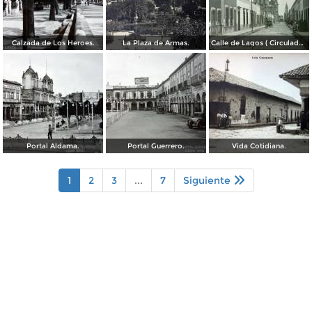
Calzada de Los Heroes.
La Plaza de Armas.
Calle de Lagos ( Circulada el 27 de Mayo de 1909 ).
Portal Aldama.
Portal Guerrero.
Vida Cotidiana.
1
2
3
...
7
Siguiente