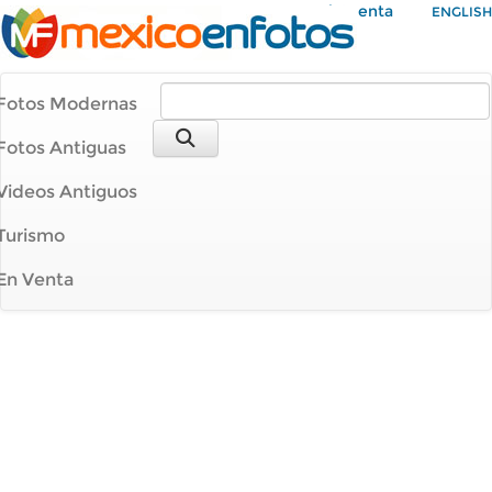
Mi Cuenta
ENGLISH
Fotos Modernas
Fotos Antiguas
Videos Antiguos
Turismo
En Venta