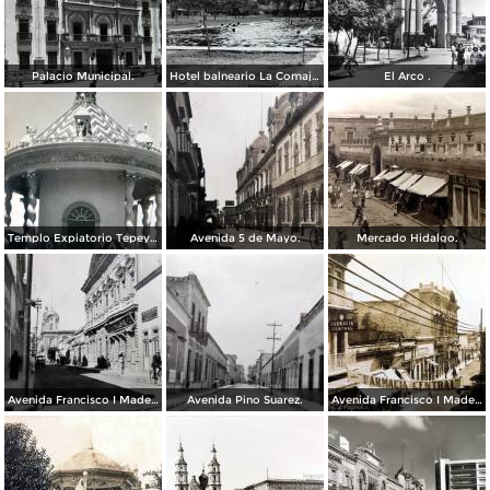
Palacio Municipal.
Hotel balneario La Comajilla León, Guanajuato
El Arco .
Templo Expiatorio Tepeyac.
Avenida 5 de Mayo.
Mercado Hidalgo.
Avenida Francisco I Madero.
Avenida Pino Suarez.
Avenida Francisco I Madero.