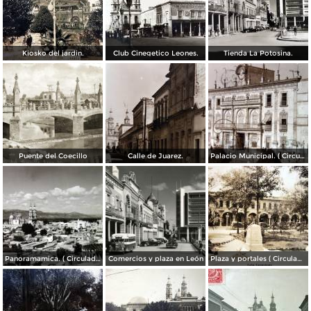
Kiosko del jardin.
Club Cinegetico Leones.
Tienda La Potosina.
Puente del Coecillo
Calle de Juarez.
Palacio Municipal. ( Circulada el 23 de Julio de 1924 ).
Panoramamica. ( Circulada el 6 de Febrero de 1947 ).
Comercios y plaza en León
Plaza y portales ( Circulada el 4 de Agosto de 1929 ).