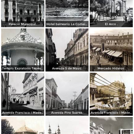
Palacio Municipal.
Hotel balneario La Comajilla León, Guanajuato
El Arco .
Templo Expiatorio Tepeyac.
Avenida 5 de Mayo.
Mercado Hidalgo.
Avenida Francisco I Madero.
Avenida Pino Suarez.
Avenida Francisco I Madero.