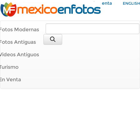
Mi Cuenta
ENGLISH
Fotos Modernas
Fotos Antiguas
Videos Antiguos
Turismo
En Venta