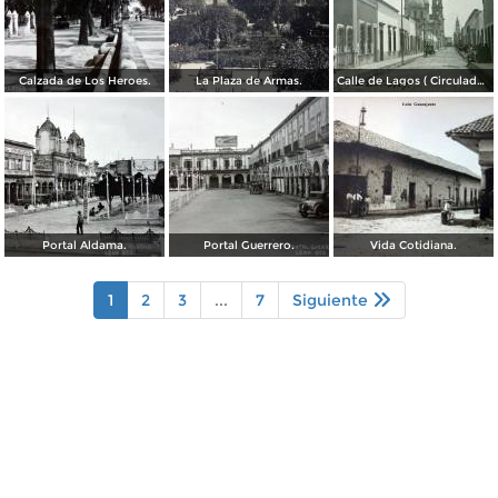
Calzada de Los Heroes.
La Plaza de Armas.
Calle de Lagos ( Circulada el 27 de Mayo de 1909 ).
Portal Aldama.
Portal Guerrero.
Vida Cotidiana.
1
2
3
...
7
Siguiente