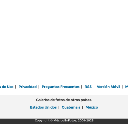
s de Uso
|
Privacidad
|
Preguntas Frecuentes
|
RSS
|
Versión Móvil
|
M
Galerías de fotos de otros países:
Estados Unidos
|
Guatemala
|
México
Copyright © MéxicoEnFotos, 2001-2026