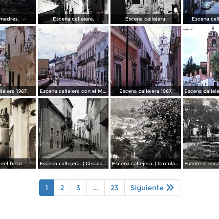
madres.
Escena callejera.
Escena callejera.
Escena call
lejera 1967.
Escena callejera con el Mto al Pipila al fondo 1967.
Escena callejera 1967.
 del beso.
Escena callejera. ( Circulada el 13 de Mayo de 1941 ).
Escena callejera. ( Circulada el 14 de Diciembre de 1930 ).
1
2
3
...
23
Siguiente