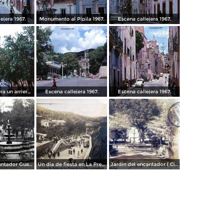
ejera 1967.
Monumento al Pipila 1967.
Escena callejera 1967.
Escena callejera un arriero 1967.
Escena callejera 1967.
Escena callejera 1967.
Fuente el encantador Guanajuato.
Un dia de fiesta en La Presa de La Olla Guanajuato ( Circulada el 9 de Agosto de 1905 ).
Jardin del encantador ( Circulada el 30 de Julio de 1905 ).