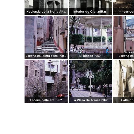
Hacienda de la Noria Alta.
Interior de Granaditas.
Las co
Escena callejera escalinata 1967.
El kiosko 1967.
Escena cal
Escena callejera 1967.
La Plaza de Armas 1967.
Callejon