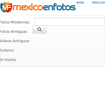
Mi Cuenta
ENGLISH
Fotos Modernas
Fotos Antiguas
Videos Antiguos
Turismo
En Venta