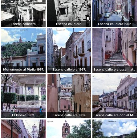
Escena callejera.
Escena callejera.
Escena callejera 1967.
Monumento al Pipila 1967.
Escena callejera 1967.
Escena callejera escalinata 1967.
El kiosko 1967.
Escena callejera 1967.
Escena callejera con el Mto al Pipila al fondo 1967.