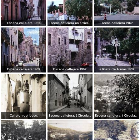
Escena callejera 1967.
Escena callejera un arriero 1967.
Escena callejera 1967.
Escena callejera 1967.
Escena callejera 1967.
La Plaza de Armas 1967.
Callejon del beso.
Escena callejera. ( Circulada el 13 de Mayo de 1941 ).
Escena callejera. ( Circulada el 14 de Diciembre de 1930 ).