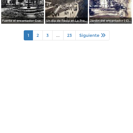
Fuente el encantador Guanajuato.
Un dia de fiesta en La Presa de La Olla Guanajuato ( Circulada el 9 de Agosto de 1905 ).
Jardin del encantador ( Circulada el 30 de Julio de 1905 ).
1
2
3
...
23
Siguiente