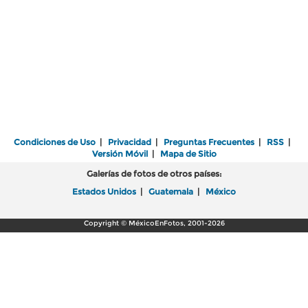
Condiciones de Uso
|
Privacidad
|
Preguntas Frecuentes
|
RSS
|
Versión Móvil
|
Mapa de Sitio
Galerías de fotos de otros países:
Estados Unidos
|
Guatemala
|
México
Copyright © MéxicoEnFotos, 2001-2026