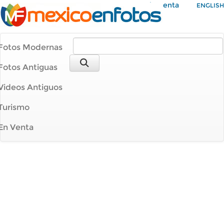
Mi Cuenta
ENGLISH
Fotos Modernas
Fotos Antiguas
Videos Antiguos
Turismo
En Venta