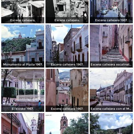
Escena callejera.
Escena callejera.
Escena callejera 1967.
Monumento al Pipila 1967.
Escena callejera 1967.
Escena callejera escalinata 1967.
El kiosko 1967.
Escena callejera 1967.
Escena callejera con el Mto al Pipila al fondo 1967.