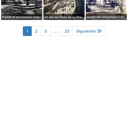
Fuente el encantador Guanajuato.
Un dia de fiesta en La Presa de La Olla Guanajuato ( Circulada el 9 de Agosto de 1905 ).
Jardin del encantador ( Circulada el 30 de Julio de 1905 ).
1
2
3
...
23
Siguiente