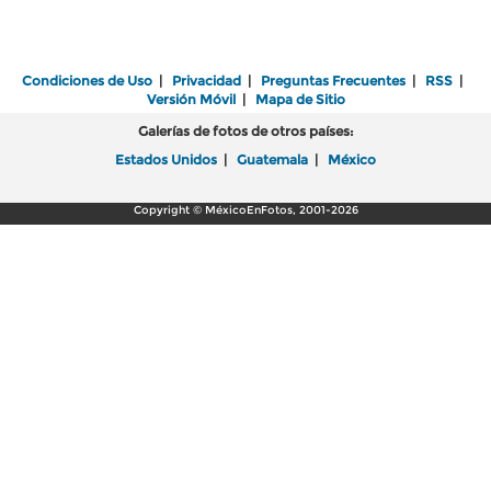
Condiciones de Uso
|
Privacidad
|
Preguntas Frecuentes
|
RSS
|
Versión Móvil
|
Mapa de Sitio
Galerías de fotos de otros países:
Estados Unidos
|
Guatemala
|
México
Copyright © MéxicoEnFotos, 2001-2026