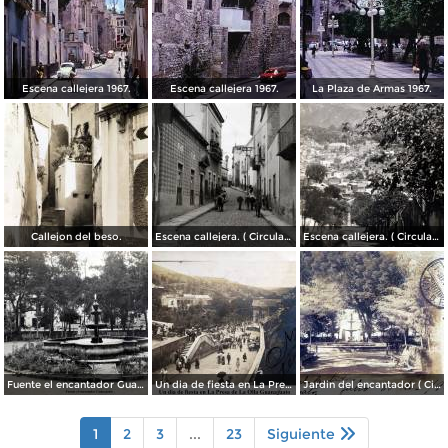
Escena callejera 1967.
Escena callejera 1967.
La Plaza de Armas 1967.
Callejon del beso.
Escena callejera. ( Circulada el 13 de Mayo de 1941 ).
Escena callejera. ( Circulada el 14 de Diciembre de 1930 ).
Fuente el encantador Guanajuato.
Un dia de fiesta en La Presa de La Olla Guanajuato ( Circulada el 9 de Agosto de 1905 ).
Jardin del encantador ( Circulada el 30 de Julio de 1905 ).
1
2
3
...
23
Siguiente