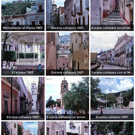
Monumento al Pipila 1967.
Escena callejera 1967.
Escena callejera escalinata 1967.
El kiosko 1967.
Escena callejera 1967.
Escena callejera con el Mto al Pipila al fondo 1967.
Escena callejera 1967.
Escena callejera un arriero 1967.
Escena callejera 1967.