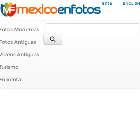
Mi Cuenta
ENGLISH
Fotos Modernas
Fotos Antiguas
Videos Antiguos
Turismo
En Venta