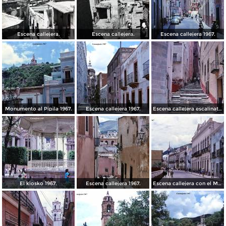
Escena callejera.
Escena callejera.
Escena callejera 1967.
Monumento al Pipila 1967.
Escena callejera 1967.
Escena callejera escalinata 1967.
El kiosko 1967.
Escena callejera 1967.
Escena callejera con el Mto al Pipila al fondo 1967.