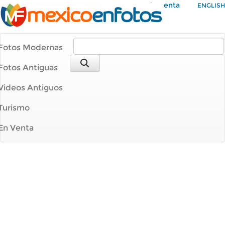
Mi Cuenta
ENGLISH
Fotos Modernas
Fotos Antiguas
Videos Antiguos
Turismo
En Venta