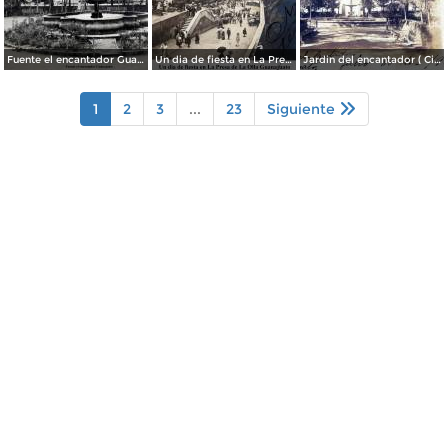
Fuente el encantador Guanajuato.
Un dia de fiesta en La Presa de La Olla Guanajuato ( Circulada el 9 de Agosto de 1905 ).
Jardin del encantador ( Circulada el 30 de Julio de 1905 ).
1
2
3
...
23
Siguiente