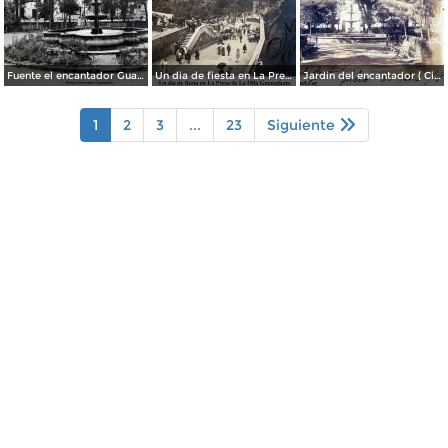
Fuente el encantador Guanajuato.
Un dia de fiesta en La Presa de La Olla Guanajuato ( Circulada el 9 de Agosto de 1905 ).
Jardin del encantador ( Circulada el 30 de Julio de 1905 ).
1
2
3
...
23
Siguiente