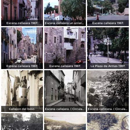
Escena callejera 1967.
Escena callejera un arriero 1967.
Escena callejera 1967.
Escena callejera 1967.
Escena callejera 1967.
La Plaza de Armas 1967.
Callejon del beso.
Escena callejera. ( Circulada el 13 de Mayo de 1941 ).
Escena callejera. ( Circulada el 14 de Diciembre de 1930 ).