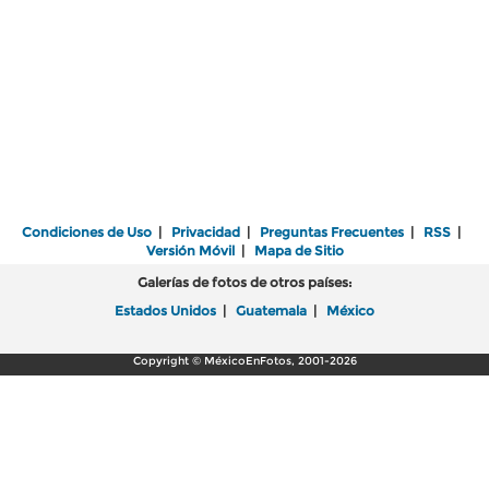
Condiciones de Uso
|
Privacidad
|
Preguntas Frecuentes
|
RSS
|
Versión Móvil
|
Mapa de Sitio
Galerías de fotos de otros países:
Estados Unidos
|
Guatemala
|
México
Copyright © MéxicoEnFotos, 2001-2026