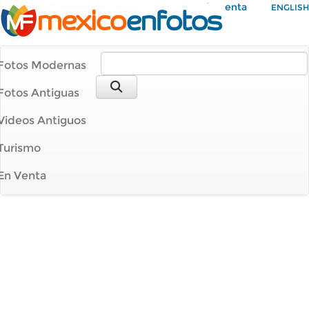
Mi Cuenta
ENGLISH
Fotos Modernas
Fotos Antiguas
Videos Antiguos
Turismo
En Venta