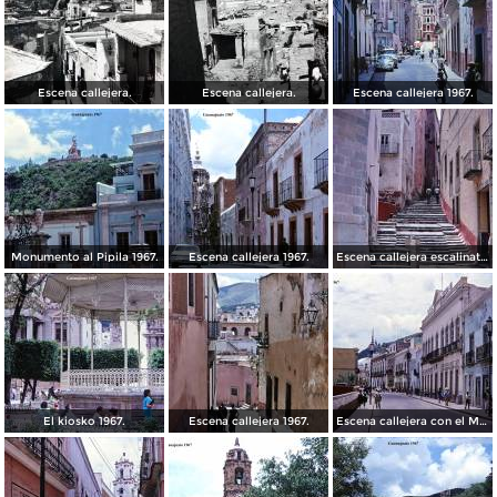
Escena callejera.
Escena callejera.
Escena callejera 1967.
Monumento al Pipila 1967.
Escena callejera 1967.
Escena callejera escalinata 1967.
El kiosko 1967.
Escena callejera 1967.
Escena callejera con el Mto al Pipila al fondo 1967.