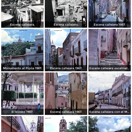
Escena callejera.
Escena callejera.
Escena callejera 1967.
Monumento al Pipila 1967.
Escena callejera 1967.
Escena callejera escalinata 1967.
El kiosko 1967.
Escena callejera 1967.
Escena callejera con el Mto al Pipila al fondo 1967.