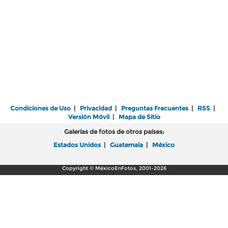
Condiciones de Uso
|
Privacidad
|
Preguntas Frecuentes
|
RSS
|
Versión Móvil
|
Mapa de Sitio
Galerías de fotos de otros países:
Estados Unidos
|
Guatemala
|
México
Copyright © MéxicoEnFotos, 2001-2026