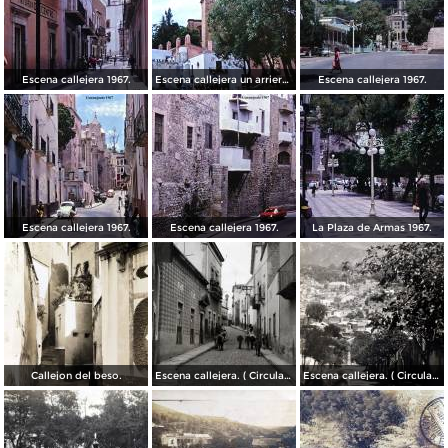
Escena callejera 1967.
Escena callejera un arriero 1967.
Escena callejera 1967.
Escena callejera 1967.
Escena callejera 1967.
La Plaza de Armas 1967.
Callejon del beso.
Escena callejera. ( Circulada el 13 de Mayo de 1941 ).
Escena callejera. ( Circulada el 14 de Diciembre de 1930 ).