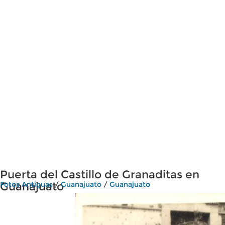
Puerta del Castillo de Granaditas en
Guanajuato
Fotos Antiguas
/
Guanajuato
/
Guanajuato