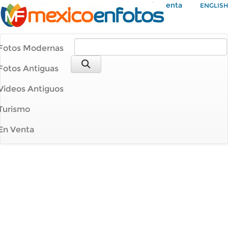
Mi Cuenta
ENGLISH
Fotos Modernas
Fotos Antiguas
Videos Antiguos
Turismo
En Venta