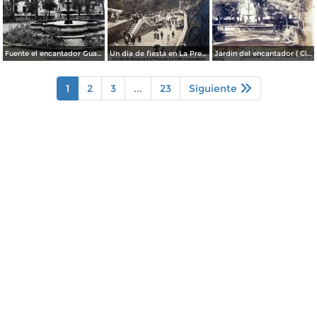
Fuente el encantador Guanajuato.
Un dia de fiesta en La Presa de La Olla Guanajuato ( Circulada el 9 de Agosto de 1905 ).
Jardin del encantador ( Circulada el 30 de Julio de 1905 ).
1
2
3
...
23
Siguiente