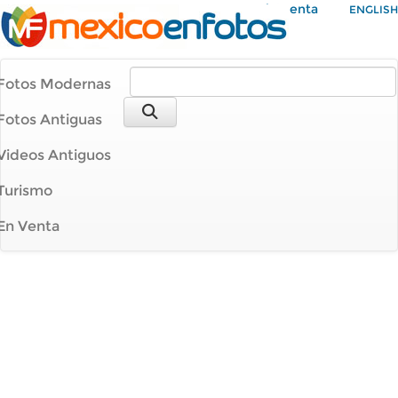
Mi Cuenta
ENGLISH
Fotos Modernas
Fotos Antiguas
Videos Antiguos
Turismo
En Venta