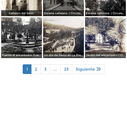
Callejon del beso.
Escena callejera. ( Circulada el 13 de Mayo de 1941 ).
Escena callejera. ( Circulada el 14 de Diciembre de 1930 ).
Fuente el encantador Guanajuato.
Un dia de fiesta en La Presa de La Olla Guanajuato ( Circulada el 9 de Agosto de 1905 ).
Jardin del encantador ( Circulada el 30 de Julio de 1905 ).
1
2
3
...
23
Siguiente