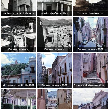
Hacienda de la Noria Alta.
Interior de Granaditas.
Las comadres.
Escena callejera.
Escena callejera.
Escena callejera 1967.
Monumento al Pipila 1967.
Escena callejera 1967.
Escena callejera escalinata 1967.