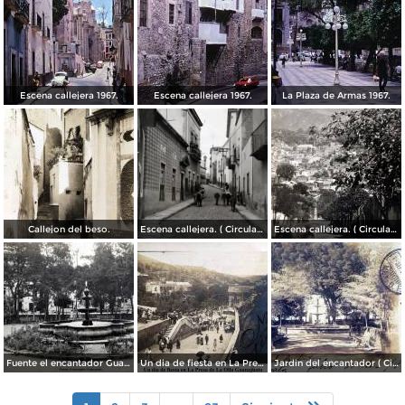
Escena callejera 1967.
Escena callejera 1967.
La Plaza de Armas 1967.
Callejon del beso.
Escena callejera. ( Circulada el 13 de Mayo de 1941 ).
Escena callejera. ( Circulada el 14 de Diciembre de 1930 ).
Fuente el encantador Guanajuato.
Un dia de fiesta en La Presa de La Olla Guanajuato ( Circulada el 9 de Agosto de 1905 ).
Jardin del encantador ( Circulada el 30 de Julio de 1905 ).