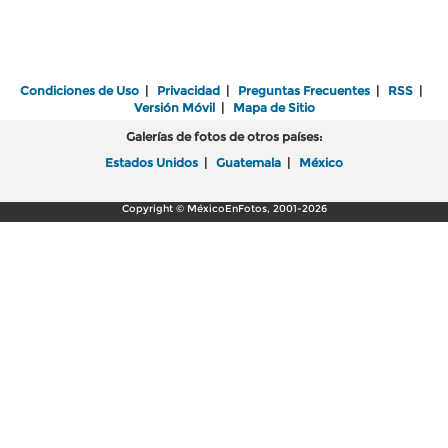
Condiciones de Uso
|
Privacidad
|
Preguntas Frecuentes
|
RSS
|
Versión Móvil
|
Mapa de Sitio
Galerías de fotos de otros países:
Estados Unidos
|
Guatemala
|
México
Copyright © MéxicoEnFotos, 2001-2026