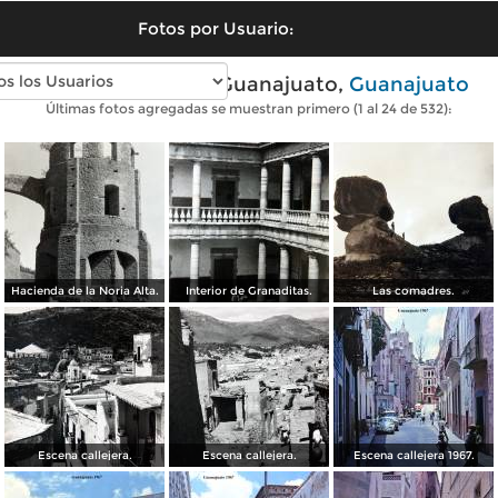
Fotos por Usuario:
Fotos antiguas de Guanajuato,
Guanajuato
Últimas fotos agregadas se muestran primero (1 al 24 de 532):
Hacienda de la Noria Alta.
Interior de Granaditas.
Las comadres.
Escena callejera.
Escena callejera.
Escena callejera 1967.