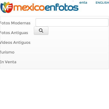
Mi Cuenta
ENGLISH
Fotos Modernas
Fotos Antiguas
Videos Antiguos
Turismo
En Venta