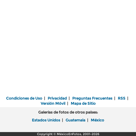
Condiciones de Uso
|
Privacidad
|
Preguntas Frecuentes
|
RSS
|
Versión Móvil
|
Mapa de Sitio
Galerías de fotos de otros países:
Estados Unidos
|
Guatemala
|
México
Copyright © MéxicoEnFotos, 2001-2026