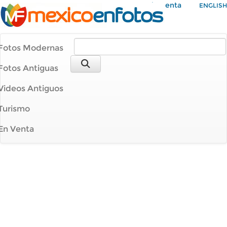
Mi Cuenta
ENGLISH
Fotos Modernas
Fotos Antiguas
Videos Antiguos
Turismo
En Venta