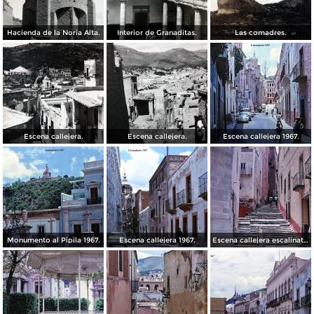
Hacienda de la Noria Alta.
Interior de Granaditas.
Las comadres.
Escena callejera.
Escena callejera.
Escena callejera 1967.
Monumento al Pipila 1967.
Escena callejera 1967.
Escena callejera escalinata 1967.