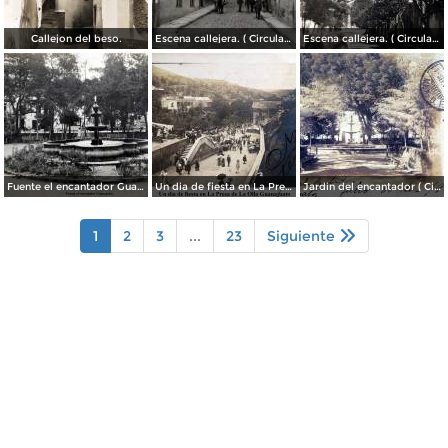
Callejon del beso.
Escena callejera. ( Circulada el 13 de Mayo de 1941 ).
Escena callejera. ( Circulada el 14 de Diciembre de 1930 ).
Fuente el encantador Guanajuato.
Un dia de fiesta en La Presa de La Olla Guanajuato ( Circulada el 9 de Agosto de 1905 ).
Jardin del encantador ( Circulada el 30 de Julio de 1905 ).
1
2
3
...
23
Siguiente