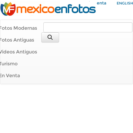
Mi Cuenta
ENGLISH
Fotos Modernas
Fotos Antiguas
Videos Antiguos
Turismo
En Venta