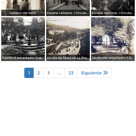
Callejon del beso.
Escena callejera. ( Circulada el 13 de Mayo de 1941 ).
Escena callejera. ( Circulada el 14 de Diciembre de 1930 ).
Fuente el encantador Guanajuato.
Un dia de fiesta en La Presa de La Olla Guanajuato ( Circulada el 9 de Agosto de 1905 ).
Jardin del encantador ( Circulada el 30 de Julio de 1905 ).
1
2
3
...
23
Siguiente