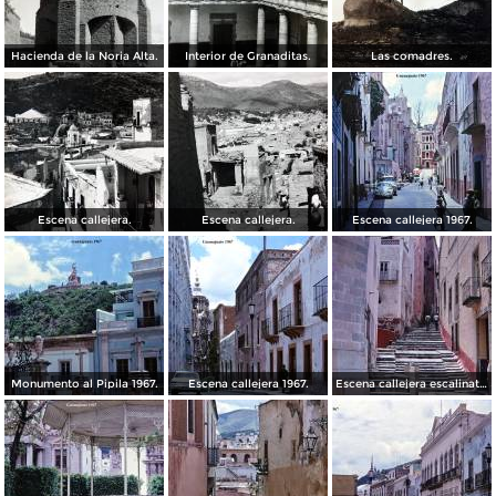
Hacienda de la Noria Alta.
Interior de Granaditas.
Las comadres.
Escena callejera.
Escena callejera.
Escena callejera 1967.
Monumento al Pipila 1967.
Escena callejera 1967.
Escena callejera escalinata 1967.