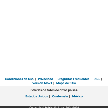
Condiciones de Uso
|
Privacidad
|
Preguntas Frecuentes
|
RSS
|
Versión Móvil
|
Mapa de Sitio
Galerías de fotos de otros países:
Estados Unidos
|
Guatemala
|
México
Copyright © MéxicoEnFotos, 2001-2026