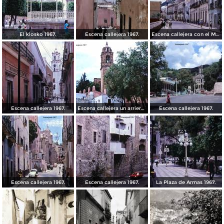
El kiosko 1967.
Escena callejera 1967.
Escena callejera con el Mto al Pipila al fondo 1967.
Escena callejera 1967.
Escena callejera un arriero 1967.
Escena callejera 1967.
Escena callejera 1967.
Escena callejera 1967.
La Plaza de Armas 1967.