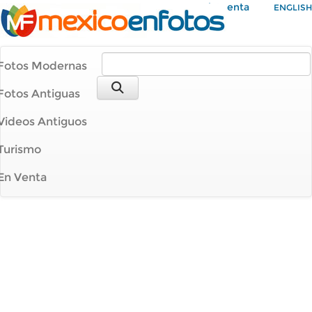
Mi Cuenta
ENGLISH
Fotos Modernas
Fotos Antiguas
Videos Antiguos
Turismo
En Venta