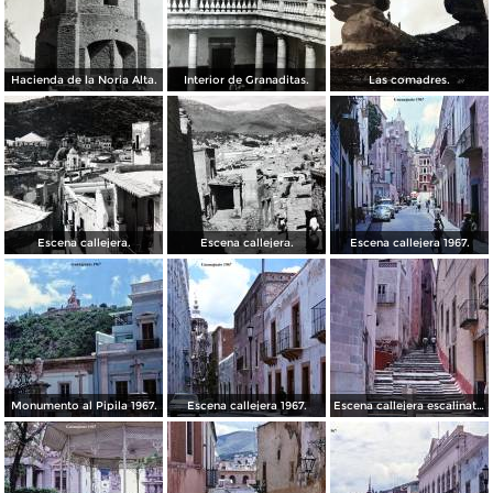
Hacienda de la Noria Alta.
Interior de Granaditas.
Las comadres.
Escena callejera.
Escena callejera.
Escena callejera 1967.
Monumento al Pipila 1967.
Escena callejera 1967.
Escena callejera escalinata 1967.