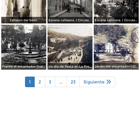
Callejon del beso.
Escena callejera. ( Circulada el 13 de Mayo de 1941 ).
Escena callejera. ( Circulada el 14 de Diciembre de 1930 ).
Fuente el encantador Guanajuato.
Un dia de fiesta en La Presa de La Olla Guanajuato ( Circulada el 9 de Agosto de 1905 ).
Jardin del encantador ( Circulada el 30 de Julio de 1905 ).
1
2
3
...
23
Siguiente