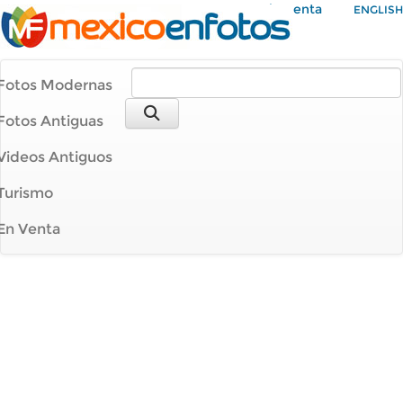
Mi Cuenta
ENGLISH
Fotos Modernas
Fotos Antiguas
Videos Antiguos
Turismo
En Venta