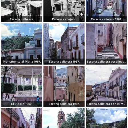
Escena callejera.
Escena callejera.
Escena callejera 1967.
Monumento al Pipila 1967.
Escena callejera 1967.
Escena callejera escalinata 1967.
El kiosko 1967.
Escena callejera 1967.
Escena callejera con el Mto al Pipila al fondo 1967.