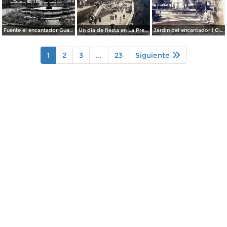
Fuente el encantador Guanajuato.
Un dia de fiesta en La Presa de La Olla Guanajuato ( Circulada el 9 de Agosto de 1905 ).
Jardin del encantador ( Circulada el 30 de Julio de 1905 ).
1
2
3
...
23
Siguiente