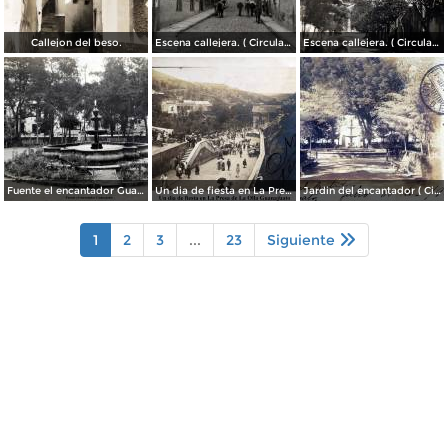
Callejon del beso.
Escena callejera. ( Circulada el 13 de Mayo de 1941 ).
Escena callejera. ( Circulada el 14 de Diciembre de 1930 ).
Fuente el encantador Guanajuato.
Un dia de fiesta en La Presa de La Olla Guanajuato ( Circulada el 9 de Agosto de 1905 ).
Jardin del encantador ( Circulada el 30 de Julio de 1905 ).
1
2
3
...
23
Siguiente