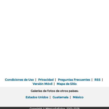
Condiciones de Uso
|
Privacidad
|
Preguntas Frecuentes
|
RSS
|
Versión Móvil
|
Mapa de Sitio
Galerías de fotos de otros países:
Estados Unidos
|
Guatemala
|
México
Copyright © MéxicoEnFotos, 2001-2026