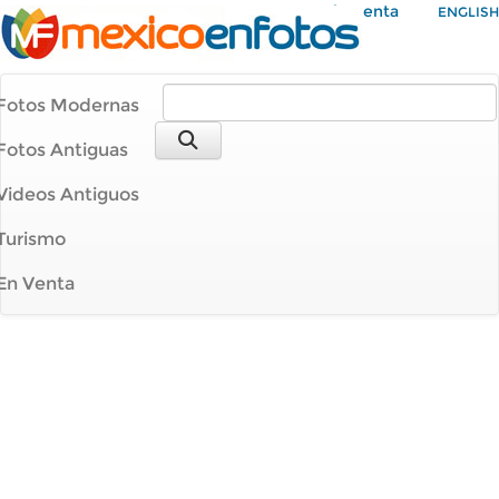
Mi Cuenta
ENGLISH
Fotos Modernas
Fotos Antiguas
Videos Antiguos
Turismo
En Venta