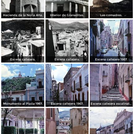
Hacienda de la Noria Alta.
Interior de Granaditas.
Las comadres.
Escena callejera.
Escena callejera.
Escena callejera 1967.
Monumento al Pipila 1967.
Escena callejera 1967.
Escena callejera escalinata 1967.