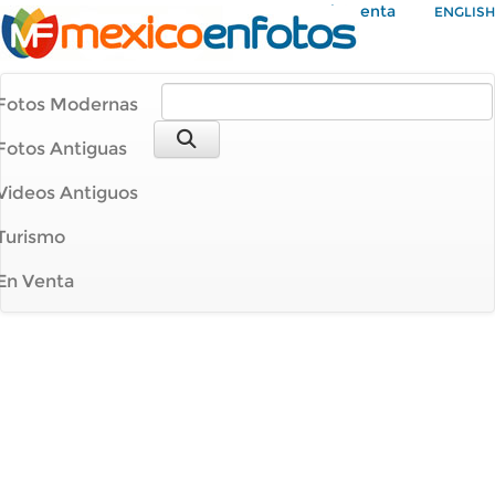
Mi Cuenta
ENGLISH
Fotos Modernas
Fotos Antiguas
Videos Antiguos
Turismo
En Venta