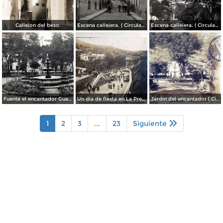
Callejon del beso.
Escena callejera. ( Circulada el 13 de Mayo de 1941 ).
Escena callejera. ( Circulada el 14 de Diciembre de 1930 ).
Fuente el encantador Guanajuato.
Un dia de fiesta en La Presa de La Olla Guanajuato ( Circulada el 9 de Agosto de 1905 ).
Jardin del encantador ( Circulada el 30 de Julio de 1905 ).
1
2
3
...
23
Siguiente