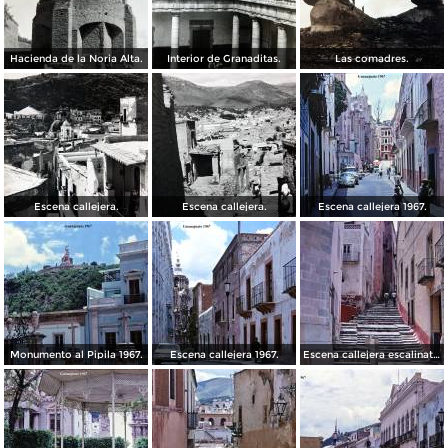
Hacienda de la Noria Alta.
Interior de Granaditas.
Las comadres.
Escena callejera.
Escena callejera.
Escena callejera 1967.
Monumento al Pipila 1967.
Escena callejera 1967.
Escena callejera escalinata 1967.