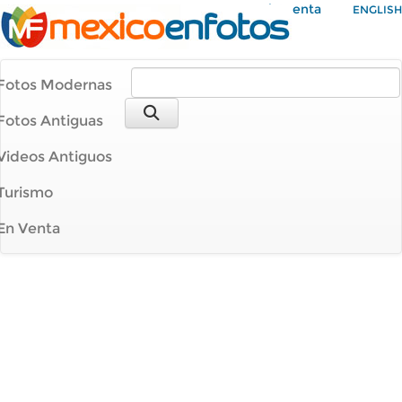
Mi Cuenta
ENGLISH
Fotos Modernas
Fotos Antiguas
Videos Antiguos
Turismo
En Venta