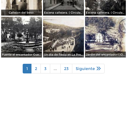
Callejon del beso.
Escena callejera. ( Circulada el 13 de Mayo de 1941 ).
Escena callejera. ( Circulada el 14 de Diciembre de 1930 ).
Fuente el encantador Guanajuato.
Un dia de fiesta en La Presa de La Olla Guanajuato ( Circulada el 9 de Agosto de 1905 ).
Jardin del encantador ( Circulada el 30 de Julio de 1905 ).
1
2
3
...
23
Siguiente