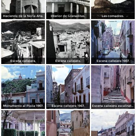
Hacienda de la Noria Alta.
Interior de Granaditas.
Las comadres.
Escena callejera.
Escena callejera.
Escena callejera 1967.
Monumento al Pipila 1967.
Escena callejera 1967.
Escena callejera escalinata 1967.