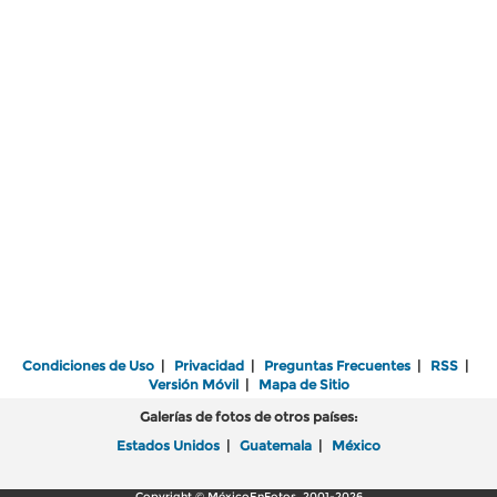
Condiciones de Uso
|
Privacidad
|
Preguntas Frecuentes
|
RSS
|
Versión Móvil
|
Mapa de Sitio
Galerías de fotos de otros países:
Estados Unidos
|
Guatemala
|
México
Copyright © MéxicoEnFotos, 2001-2026