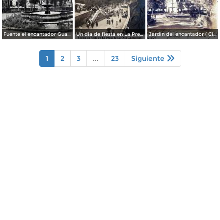
Fuente el encantador Guanajuato.
Un dia de fiesta en La Presa de La Olla Guanajuato ( Circulada el 9 de Agosto de 1905 ).
Jardin del encantador ( Circulada el 30 de Julio de 1905 ).
1
2
3
...
23
Siguiente