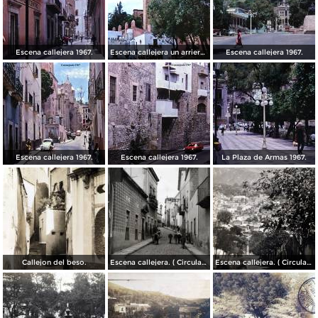
Escena callejera 1967.
Escena callejera un arriero 1967.
Escena callejera 1967.
Escena callejera 1967.
Escena callejera 1967.
La Plaza de Armas 1967.
Callejon del beso.
Escena callejera. ( Circulada el 13 de Mayo de 1941 ).
Escena callejera. ( Circulada el 14 de Diciembre de 1930 ).