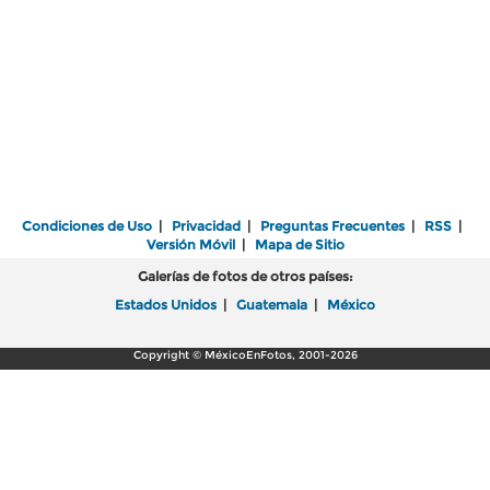
Condiciones de Uso
|
Privacidad
|
Preguntas Frecuentes
|
RSS
|
Versión Móvil
|
Mapa de Sitio
Galerías de fotos de otros países:
Estados Unidos
|
Guatemala
|
México
Copyright © MéxicoEnFotos, 2001-2026