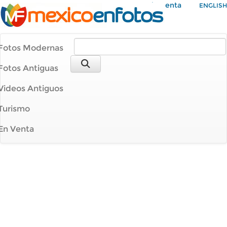
Mi Cuenta
ENGLISH
Fotos Modernas
Fotos Antiguas
Videos Antiguos
Turismo
En Venta