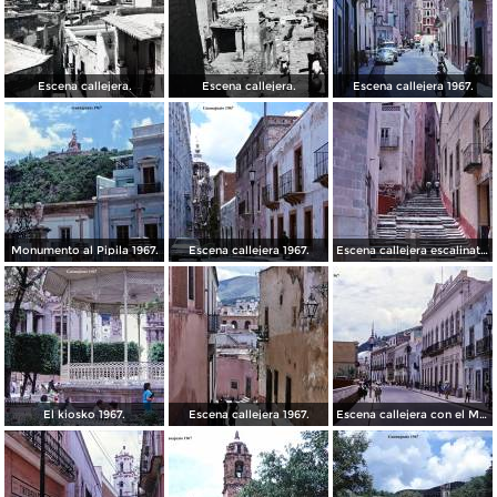
Escena callejera.
Escena callejera.
Escena callejera 1967.
Monumento al Pipila 1967.
Escena callejera 1967.
Escena callejera escalinata 1967.
El kiosko 1967.
Escena callejera 1967.
Escena callejera con el Mto al Pipila al fondo 1967.