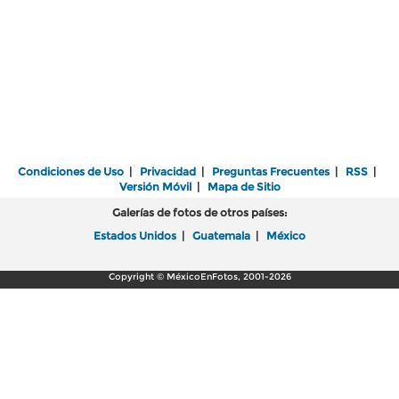
Condiciones de Uso
|
Privacidad
|
Preguntas Frecuentes
|
RSS
|
Versión Móvil
|
Mapa de Sitio
Galerías de fotos de otros países:
Estados Unidos
|
Guatemala
|
México
Copyright © MéxicoEnFotos, 2001-2026