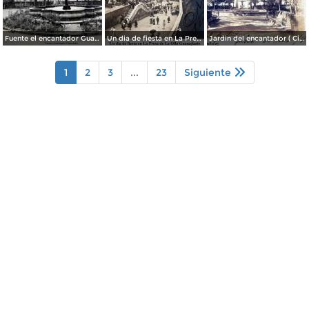
Fuente el encantador Guanajuato.
Un dia de fiesta en La Presa de La Olla Guanajuato ( Circulada el 9 de Agosto de 1905 ).
Jardin del encantador ( Circulada el 30 de Julio de 1905 ).
1
2
3
...
23
Siguiente