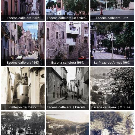
Escena callejera 1967.
Escena callejera un arriero 1967.
Escena callejera 1967.
Escena callejera 1967.
Escena callejera 1967.
La Plaza de Armas 1967.
Callejon del beso.
Escena callejera. ( Circulada el 13 de Mayo de 1941 ).
Escena callejera. ( Circulada el 14 de Diciembre de 1930 ).