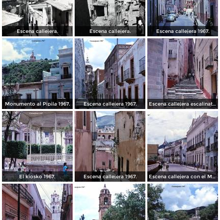
Escena callejera.
Escena callejera.
Escena callejera 1967.
Monumento al Pipila 1967.
Escena callejera 1967.
Escena callejera escalinata 1967.
El kiosko 1967.
Escena callejera 1967.
Escena callejera con el Mto al Pipila al fondo 1967.