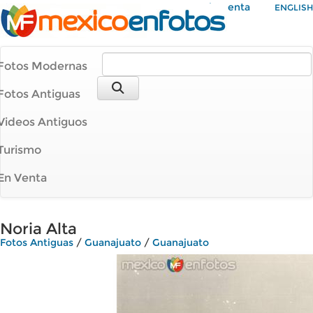
Mi Cuenta
ENGLISH
Fotos Modernas
Fotos Antiguas
Videos Antiguos
Turismo
En Venta
Noria Alta
Fotos Antiguas
/
Guanajuato
/
Guanajuato