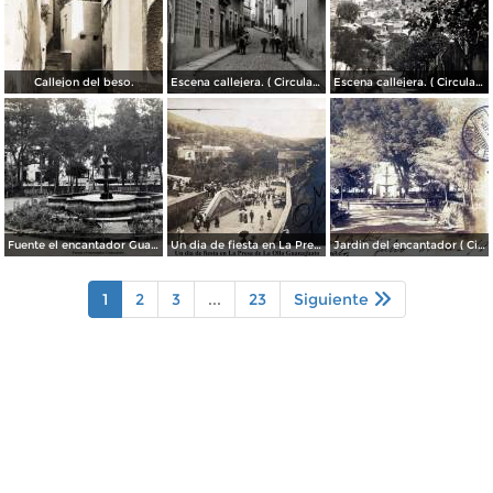
Callejon del beso.
Escena callejera. ( Circulada el 13 de Mayo de 1941 ).
Escena callejera. ( Circulada el 14 de Diciembre de 1930 ).
Fuente el encantador Guanajuato.
Un dia de fiesta en La Presa de La Olla Guanajuato ( Circulada el 9 de Agosto de 1905 ).
Jardin del encantador ( Circulada el 30 de Julio de 1905 ).
1
2
3
...
23
Siguiente