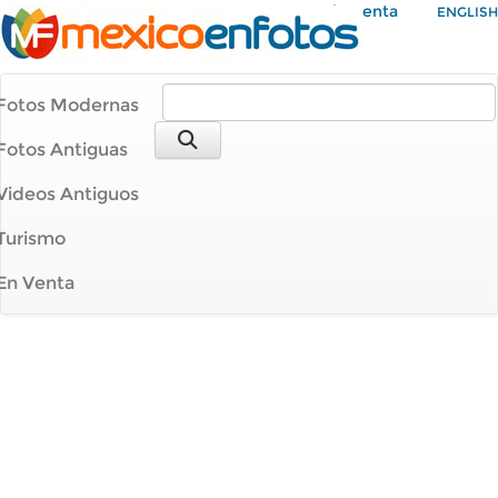
Mi Cuenta
ENGLISH
Fotos Modernas
Fotos Antiguas
Videos Antiguos
Turismo
En Venta