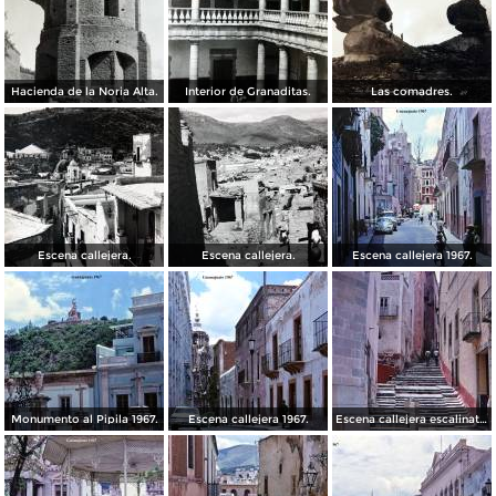
Hacienda de la Noria Alta.
Interior de Granaditas.
Las comadres.
Escena callejera.
Escena callejera.
Escena callejera 1967.
Monumento al Pipila 1967.
Escena callejera 1967.
Escena callejera escalinata 1967.