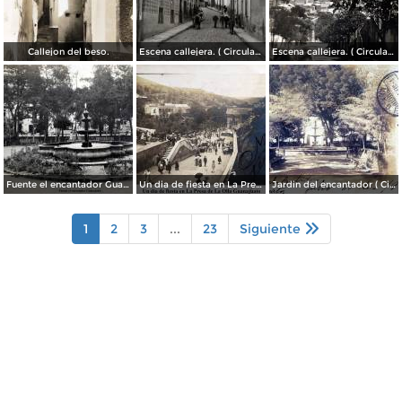
Callejon del beso.
Escena callejera. ( Circulada el 13 de Mayo de 1941 ).
Escena callejera. ( Circulada el 14 de Diciembre de 1930 ).
Fuente el encantador Guanajuato.
Un dia de fiesta en La Presa de La Olla Guanajuato ( Circulada el 9 de Agosto de 1905 ).
Jardin del encantador ( Circulada el 30 de Julio de 1905 ).
1
2
3
...
23
Siguiente