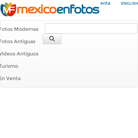
Mi Cuenta
ENGLISH
Fotos Modernas
Fotos Antiguas
Videos Antiguos
Turismo
En Venta