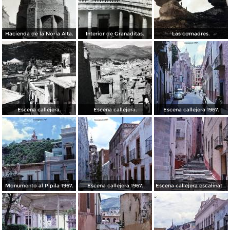
Hacienda de la Noria Alta.
Interior de Granaditas.
Las comadres.
Escena callejera.
Escena callejera.
Escena callejera 1967.
Monumento al Pipila 1967.
Escena callejera 1967.
Escena callejera escalinata 1967.