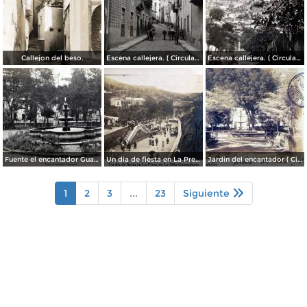
Callejon del beso.
Escena callejera. ( Circulada el 13 de Mayo de 1941 ).
Escena callejera. ( Circulada el 14 de Diciembre de 1930 ).
Fuente el encantador Guanajuato.
Un dia de fiesta en La Presa de La Olla Guanajuato ( Circulada el 9 de Agosto de 1905 ).
Jardin del encantador ( Circulada el 30 de Julio de 1905 ).
1
2
3
...
23
Siguiente