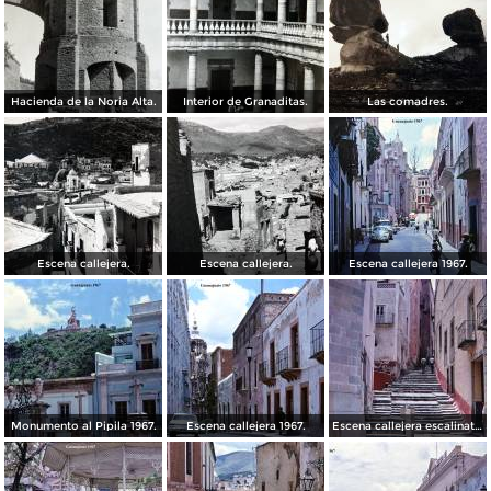
Hacienda de la Noria Alta.
Interior de Granaditas.
Las comadres.
Escena callejera.
Escena callejera.
Escena callejera 1967.
Monumento al Pipila 1967.
Escena callejera 1967.
Escena callejera escalinata 1967.