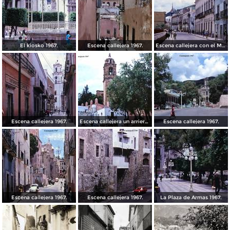
El kiosko 1967.
Escena callejera 1967.
Escena callejera con el Mto al Pipila al fondo 1967.
Escena callejera 1967.
Escena callejera un arriero 1967.
Escena callejera 1967.
Escena callejera 1967.
Escena callejera 1967.
La Plaza de Armas 1967.