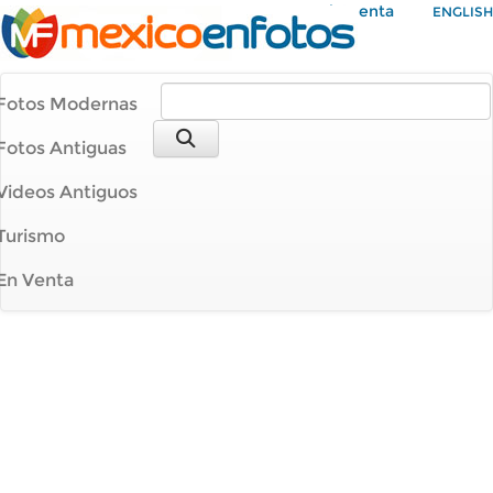
Mi Cuenta
ENGLISH
Fotos Modernas
Fotos Antiguas
Videos Antiguos
Turismo
En Venta