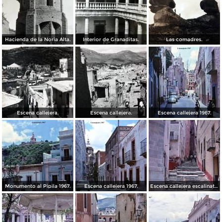
Hacienda de la Noria Alta.
Interior de Granaditas.
Las comadres.
Escena callejera.
Escena callejera.
Escena callejera 1967.
Monumento al Pipila 1967.
Escena callejera 1967.
Escena callejera escalinata 1967.