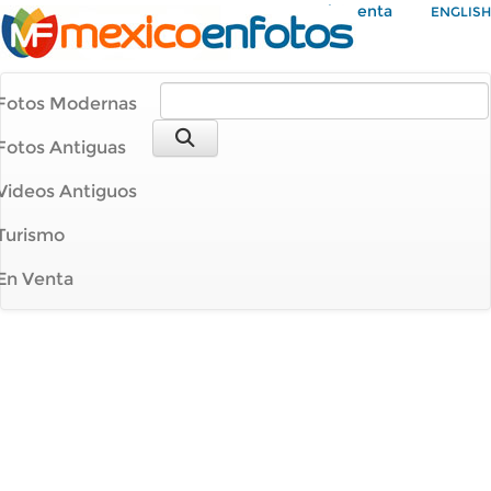
Mi Cuenta
ENGLISH
Fotos Modernas
Fotos Antiguas
Videos Antiguos
Turismo
En Venta