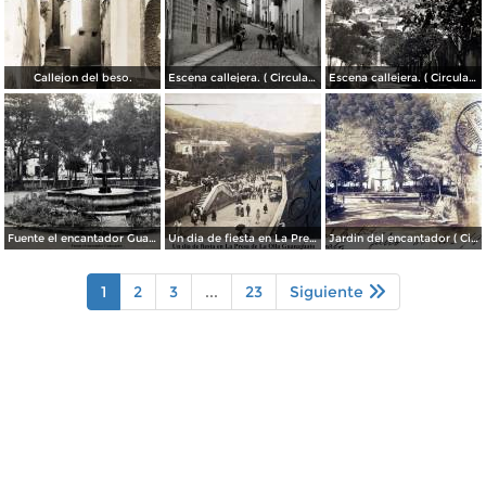
Callejon del beso.
Escena callejera. ( Circulada el 13 de Mayo de 1941 ).
Escena callejera. ( Circulada el 14 de Diciembre de 1930 ).
Fuente el encantador Guanajuato.
Un dia de fiesta en La Presa de La Olla Guanajuato ( Circulada el 9 de Agosto de 1905 ).
Jardin del encantador ( Circulada el 30 de Julio de 1905 ).
1
2
3
...
23
Siguiente