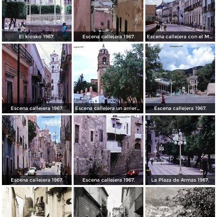
El kiosko 1967.
Escena callejera 1967.
Escena callejera con el Mto al Pipila al fondo 1967.
Escena callejera 1967.
Escena callejera un arriero 1967.
Escena callejera 1967.
Escena callejera 1967.
Escena callejera 1967.
La Plaza de Armas 1967.