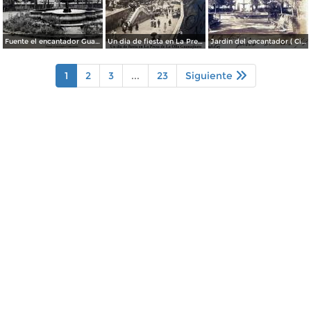
Fuente el encantador Guanajuato.
Un dia de fiesta en La Presa de La Olla Guanajuato ( Circulada el 9 de Agosto de 1905 ).
Jardin del encantador ( Circulada el 30 de Julio de 1905 ).
1
2
3
...
23
Siguiente