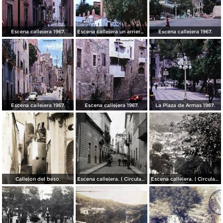
Escena callejera 1967.
Escena callejera un arriero 1967.
Escena callejera 1967.
Escena callejera 1967.
Escena callejera 1967.
La Plaza de Armas 1967.
Callejon del beso.
Escena callejera. ( Circulada el 13 de Mayo de 1941 ).
Escena callejera. ( Circulada el 14 de Diciembre de 1930 ).