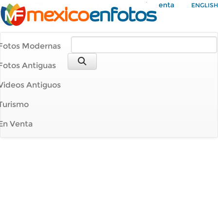
Mi Cuenta
ENGLISH
Fotos Modernas
Fotos Antiguas
Videos Antiguos
Turismo
En Venta