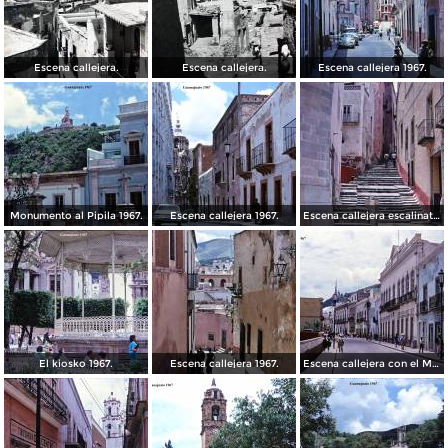
Escena callejera.
Escena callejera.
Escena callejera 1967.
Monumento al Pipila 1967.
Escena callejera 1967.
Escena callejera escalinata 1967.
El kiosko 1967.
Escena callejera 1967.
Escena callejera con el Mto al Pipila al fondo 1967.