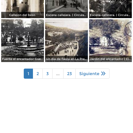
Callejon del beso.
Escena callejera. ( Circulada el 13 de Mayo de 1941 ).
Escena callejera. ( Circulada el 14 de Diciembre de 1930 ).
Fuente el encantador Guanajuato.
Un dia de fiesta en La Presa de La Olla Guanajuato ( Circulada el 9 de Agosto de 1905 ).
Jardin del encantador ( Circulada el 30 de Julio de 1905 ).
1
2
3
...
23
Siguiente