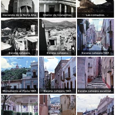
Hacienda de la Noria Alta.
Interior de Granaditas.
Las comadres.
Escena callejera.
Escena callejera.
Escena callejera 1967.
Monumento al Pipila 1967.
Escena callejera 1967.
Escena callejera escalinata 1967.