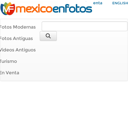
Mi Cuenta
ENGLISH
Fotos Modernas
Fotos Antiguas
Videos Antiguos
Turismo
En Venta