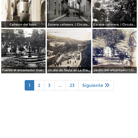
Callejon del beso.
Escena callejera. ( Circulada el 13 de Mayo de 1941 ).
Escena callejera. ( Circulada el 14 de Diciembre de 1930 ).
Fuente el encantador Guanajuato.
Un dia de fiesta en La Presa de La Olla Guanajuato ( Circulada el 9 de Agosto de 1905 ).
Jardin del encantador ( Circulada el 30 de Julio de 1905 ).
1
2
3
...
23
Siguiente