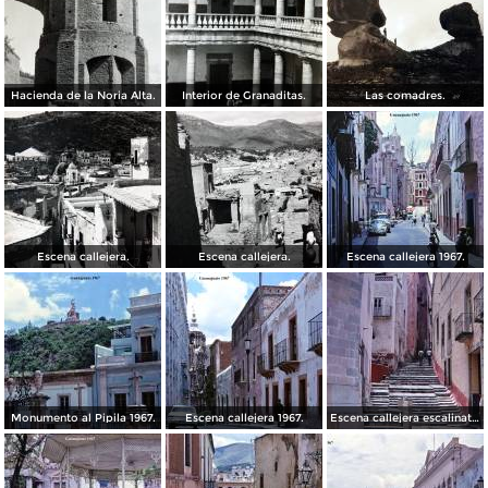
Hacienda de la Noria Alta.
Interior de Granaditas.
Las comadres.
Escena callejera.
Escena callejera.
Escena callejera 1967.
Monumento al Pipila 1967.
Escena callejera 1967.
Escena callejera escalinata 1967.