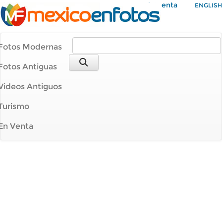
Mi Cuenta
ENGLISH
Fotos Modernas
Fotos Antiguas
Videos Antiguos
Turismo
En Venta