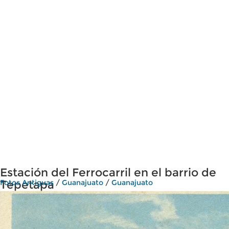
Estación del Ferrocarril en el barrio de
Tepetapa
Fotos Antiguas
/
Guanajuato
/
Guanajuato