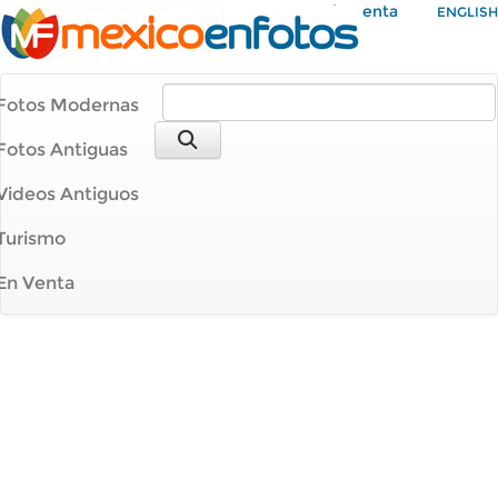
Mi Cuenta
ENGLISH
Fotos Modernas
Fotos Antiguas
Videos Antiguos
Turismo
En Venta