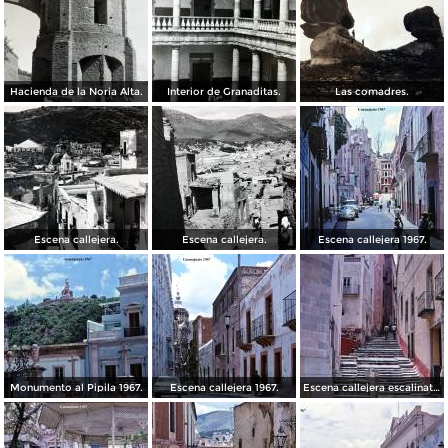
Hacienda de la Noria Alta.
Interior de Granaditas.
Las comadres.
Escena callejera.
Escena callejera.
Escena callejera 1967.
Monumento al Pipila 1967.
Escena callejera 1967.
Escena callejera escalinata 1967.