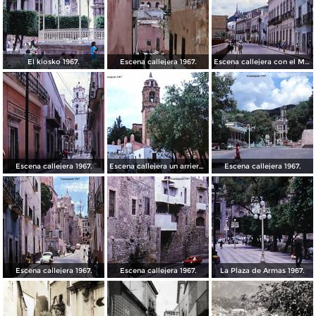
El kiosko 1967.
Escena callejera 1967.
Escena callejera con el Mto al Pipila al fondo 1967.
Escena callejera 1967.
Escena callejera un arriero 1967.
Escena callejera 1967.
Escena callejera 1967.
Escena callejera 1967.
La Plaza de Armas 1967.