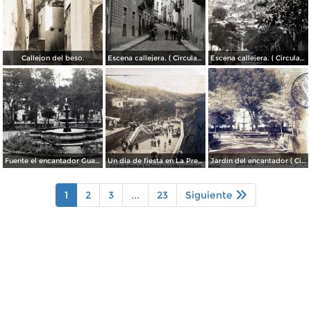
Callejon del beso.
Escena callejera. ( Circulada el 13 de Mayo de 1941 ).
Escena callejera. ( Circulada el 14 de Diciembre de 1930 ).
Fuente el encantador Guanajuato.
Un dia de fiesta en La Presa de La Olla Guanajuato ( Circulada el 9 de Agosto de 1905 ).
Jardin del encantador ( Circulada el 30 de Julio de 1905 ).
1
2
3
...
23
Siguiente