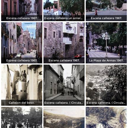
Escena callejera 1967.
Escena callejera un arriero 1967.
Escena callejera 1967.
Escena callejera 1967.
Escena callejera 1967.
La Plaza de Armas 1967.
Callejon del beso.
Escena callejera. ( Circulada el 13 de Mayo de 1941 ).
Escena callejera. ( Circulada el 14 de Diciembre de 1930 ).