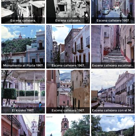
Escena callejera.
Escena callejera.
Escena callejera 1967.
Monumento al Pipila 1967.
Escena callejera 1967.
Escena callejera escalinata 1967.
El kiosko 1967.
Escena callejera 1967.
Escena callejera con el Mto al Pipila al fondo 1967.