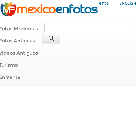
Mi Cuenta
ENGLISH
Fotos Modernas
Fotos Antiguas
Videos Antiguos
Turismo
En Venta