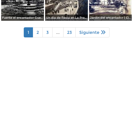
Fuente el encantador Guanajuato.
Un dia de fiesta en La Presa de La Olla Guanajuato ( Circulada el 9 de Agosto de 1905 ).
Jardin del encantador ( Circulada el 30 de Julio de 1905 ).
1
2
3
...
23
Siguiente