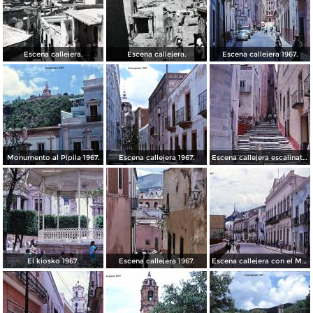
Escena callejera.
Escena callejera.
Escena callejera 1967.
Monumento al Pipila 1967.
Escena callejera 1967.
Escena callejera escalinata 1967.
El kiosko 1967.
Escena callejera 1967.
Escena callejera con el Mto al Pipila al fondo 1967.