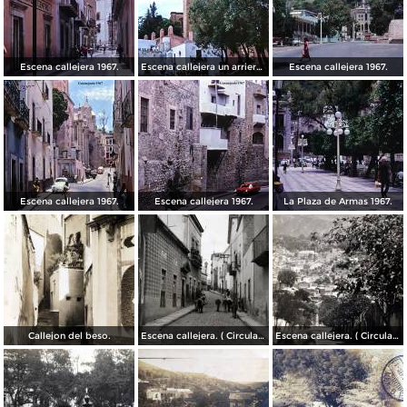
Escena callejera 1967.
Escena callejera un arriero 1967.
Escena callejera 1967.
Escena callejera 1967.
Escena callejera 1967.
La Plaza de Armas 1967.
Callejon del beso.
Escena callejera. ( Circulada el 13 de Mayo de 1941 ).
Escena callejera. ( Circulada el 14 de Diciembre de 1930 ).