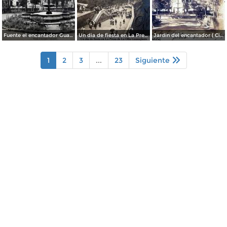
Fuente el encantador Guanajuato.
Un dia de fiesta en La Presa de La Olla Guanajuato ( Circulada el 9 de Agosto de 1905 ).
Jardin del encantador ( Circulada el 30 de Julio de 1905 ).
1
2
3
...
23
Siguiente