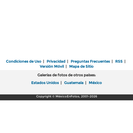
Condiciones de Uso
|
Privacidad
|
Preguntas Frecuentes
|
RSS
|
Versión Móvil
|
Mapa de Sitio
Galerías de fotos de otros países:
Estados Unidos
|
Guatemala
|
México
Copyright © MéxicoEnFotos, 2001-2026