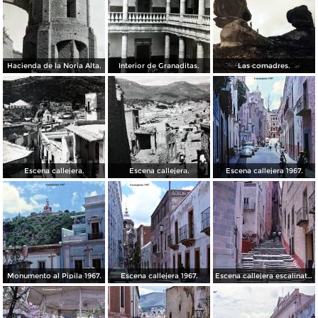
Hacienda de la Noria Alta.
Interior de Granaditas.
Las comadres.
Escena callejera.
Escena callejera.
Escena callejera 1967.
Monumento al Pipila 1967.
Escena callejera 1967.
Escena callejera escalinata 1967.