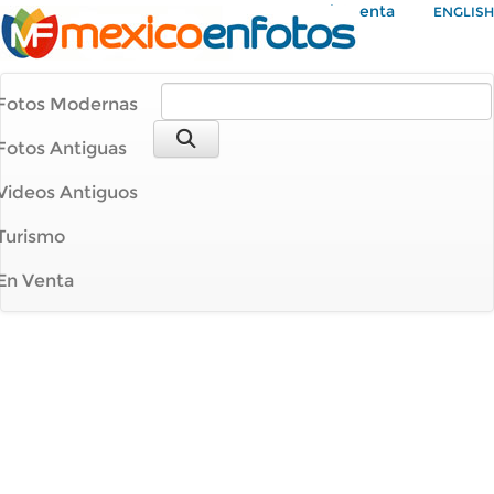
Mi Cuenta
ENGLISH
Fotos Modernas
Fotos Antiguas
Videos Antiguos
Turismo
En Venta