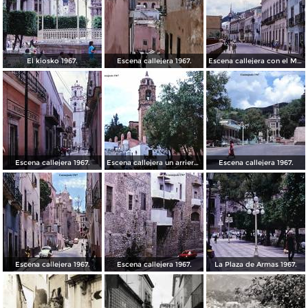
El kiosko 1967.
Escena callejera 1967.
Escena callejera con el Mto al Pipila al fondo 1967.
Escena callejera 1967.
Escena callejera un arriero 1967.
Escena callejera 1967.
Escena callejera 1967.
Escena callejera 1967.
La Plaza de Armas 1967.