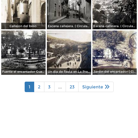
Callejon del beso.
Escena callejera. ( Circulada el 13 de Mayo de 1941 ).
Escena callejera. ( Circulada el 14 de Diciembre de 1930 ).
Fuente el encantador Guanajuato.
Un dia de fiesta en La Presa de La Olla Guanajuato ( Circulada el 9 de Agosto de 1905 ).
Jardin del encantador ( Circulada el 30 de Julio de 1905 ).
1
2
3
...
23
Siguiente