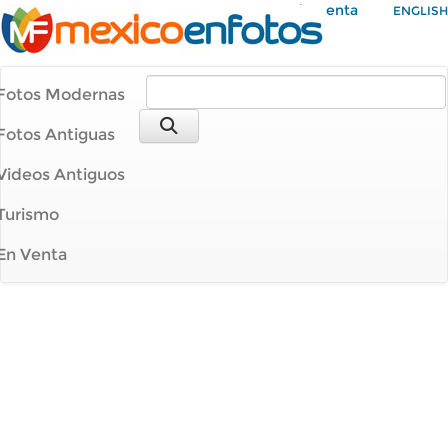
Mi Cuenta
ENGLISH
Fotos Modernas
Fotos Antiguas
Videos Antiguos
Turismo
En Venta