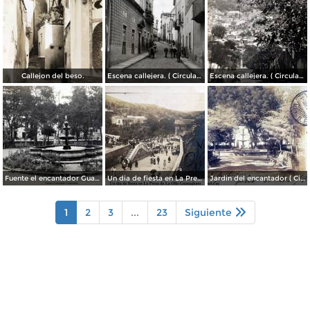
Callejon del beso.
Escena callejera. ( Circulada el 13 de Mayo de 1941 ).
Escena callejera. ( Circulada el 14 de Diciembre de 1930 ).
Fuente el encantador Guanajuato.
Un dia de fiesta en La Presa de La Olla Guanajuato ( Circulada el 9 de Agosto de 1905 ).
Jardin del encantador ( Circulada el 30 de Julio de 1905 ).
1
2
3
...
23
Siguiente