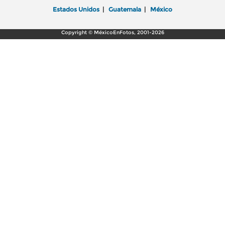
Estados Unidos
|
Guatemala
|
México
Copyright © MéxicoEnFotos, 2001-2026