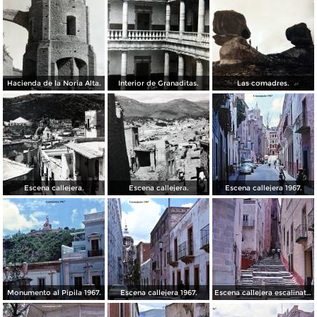
Hacienda de la Noria Alta.
Interior de Granaditas.
Las comadres.
Escena callejera.
Escena callejera.
Escena callejera 1967.
Monumento al Pipila 1967.
Escena callejera 1967.
Escena callejera escalinata 1967.