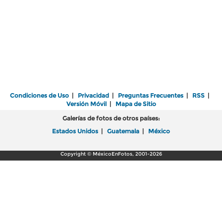
Condiciones de Uso
|
Privacidad
|
Preguntas Frecuentes
|
RSS
|
Versión Móvil
|
Mapa de Sitio
Galerías de fotos de otros países:
Estados Unidos
|
Guatemala
|
México
Copyright © MéxicoEnFotos, 2001-2026