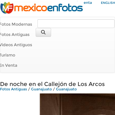
Mi Cuenta
ENGLISH
Fotos Modernas
Fotos Antiguas
Videos Antiguos
Turismo
En Venta
De noche en el Callejón de Los Arcos
Fotos Antiguas
/
Guanajuato
/
Guanajuato