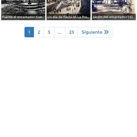
Fuente el encantador Guanajuato.
Un dia de fiesta en La Presa de La Olla Guanajuato ( Circulada el 9 de Agosto de 1905 ).
Jardin del encantador ( Circulada el 30 de Julio de 1905 ).
1
2
3
...
23
Siguiente