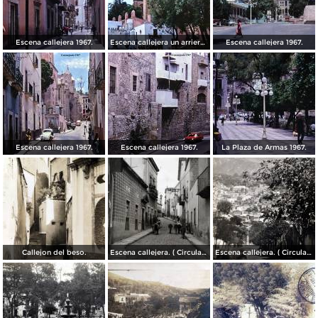
Escena callejera 1967.
Escena callejera un arriero 1967.
Escena callejera 1967.
Escena callejera 1967.
Escena callejera 1967.
La Plaza de Armas 1967.
Callejon del beso.
Escena callejera. ( Circulada el 13 de Mayo de 1941 ).
Escena callejera. ( Circulada el 14 de Diciembre de 1930 ).