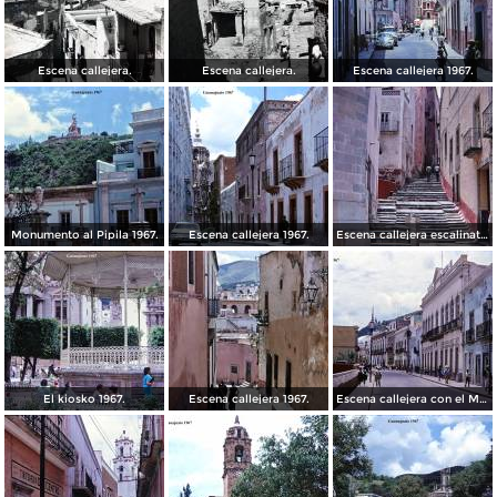
Escena callejera.
Escena callejera.
Escena callejera 1967.
Monumento al Pipila 1967.
Escena callejera 1967.
Escena callejera escalinata 1967.
El kiosko 1967.
Escena callejera 1967.
Escena callejera con el Mto al Pipila al fondo 1967.