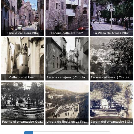
Escena callejera 1967.
Escena callejera 1967.
La Plaza de Armas 1967.
Callejon del beso.
Escena callejera. ( Circulada el 13 de Mayo de 1941 ).
Escena callejera. ( Circulada el 14 de Diciembre de 1930 ).
Fuente el encantador Guanajuato.
Un dia de fiesta en La Presa de La Olla Guanajuato ( Circulada el 9 de Agosto de 1905 ).
Jardin del encantador ( Circulada el 30 de Julio de 1905 ).