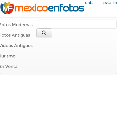
Mi Cuenta
ENGLISH
Fotos Modernas
Fotos Antiguas
Videos Antiguos
Turismo
En Venta