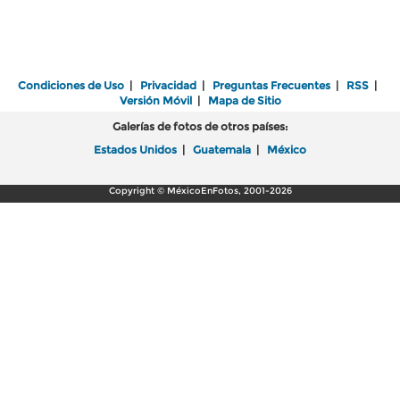
Condiciones de Uso
|
Privacidad
|
Preguntas Frecuentes
|
RSS
|
Versión Móvil
|
Mapa de Sitio
Galerías de fotos de otros países:
Estados Unidos
|
Guatemala
|
México
Copyright © MéxicoEnFotos, 2001-2026