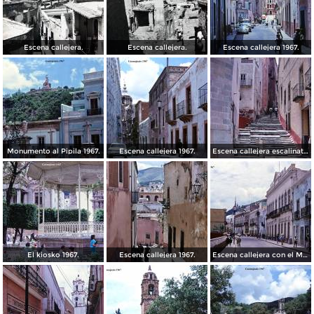
Escena callejera.
Escena callejera.
Escena callejera 1967.
Monumento al Pipila 1967.
Escena callejera 1967.
Escena callejera escalinata 1967.
El kiosko 1967.
Escena callejera 1967.
Escena callejera con el Mto al Pipila al fondo 1967.