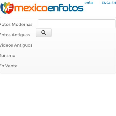
Mi Cuenta
ENGLISH
Fotos Modernas
Fotos Antiguas
Videos Antiguos
Turismo
En Venta