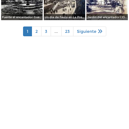
Fuente el encantador Guanajuato.
Un dia de fiesta en La Presa de La Olla Guanajuato ( Circulada el 9 de Agosto de 1905 ).
Jardin del encantador ( Circulada el 30 de Julio de 1905 ).
1
2
3
...
23
Siguiente