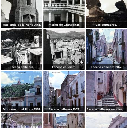
Hacienda de la Noria Alta.
Interior de Granaditas.
Las comadres.
Escena callejera.
Escena callejera.
Escena callejera 1967.
Monumento al Pipila 1967.
Escena callejera 1967.
Escena callejera escalinata 1967.