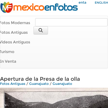
Mi Cuenta
ENGLISH
Fotos Modernas
Fotos Antiguas
Videos Antiguos
Turismo
En Venta
Apertura de la Presa de la olla
Fotos Antiguas
/
Guanajuato
/
Guanajuato