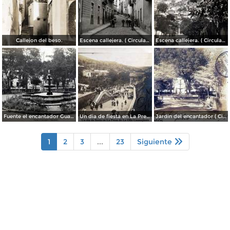
Callejon del beso.
Escena callejera. ( Circulada el 13 de Mayo de 1941 ).
Escena callejera. ( Circulada el 14 de Diciembre de 1930 ).
Fuente el encantador Guanajuato.
Un dia de fiesta en La Presa de La Olla Guanajuato ( Circulada el 9 de Agosto de 1905 ).
Jardin del encantador ( Circulada el 30 de Julio de 1905 ).
1
2
3
...
23
Siguiente