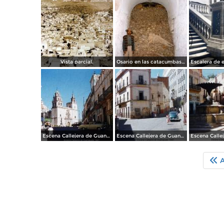
Vista parcial.
Osario en las catacumbas de Guanajuato (1958)
Escena Callejera de Guanajuato (c. 1953).
Escena Callejera de Guanajuato (c. 1953).
A