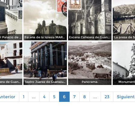
Escalera de el Palacio de gobierno de Guanajuato ( Circulada el 10 de Septiembre de 1932 ).
Escena de la Iglesia MARFIL Guanajuato ( Circulada el 5 de Noviembre de 1932 ).
Escena Callejera de Guanajuato ( Circulada el 19 de Marzo de 1932 ).
La presa de 
Escena Callejera de Guanajuato (c. 1953).
Teatro Juarez de Guanajuato (c. 1953)
Panorama.
Monumento
nterior
1
...
4
5
6
7
8
...
23
Siguien