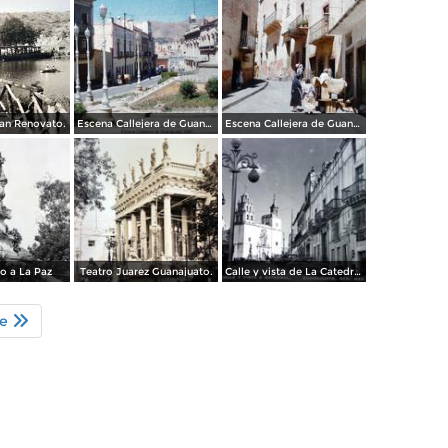
San Renovato.
Escena Callejera de Guanajuato (c. 1953).
Escena Callejera de Guanajuato (c. 1953).
 a La Paz
Teatro Juarez Guanajuato.
Calle y vista de La Catedral .
te