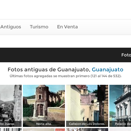
 Antiguos
Turismo
En Venta
Foto
Fotos antiguas de Guanajuato,
Guanajuato
Últimas fotos agregadas se muestran primero (121 al 144 de 532):
ito Juarez.
Noria alta.
Callejon de Los Dolores.
Palacio de