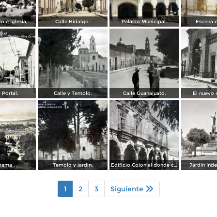
 e Iglesia,
Calle Hidalgo.
Palacio Municipal.
Escena c
 Portal.
Calle y Templo.
Calle Guanajuato.
El nuevo
rama .
Templo y jardin.
Edificio Colonial donde celebraba sus juntas Don Miguel Hidalgo y Costilla.
Jardin Ind
1
2
3
Siguiente