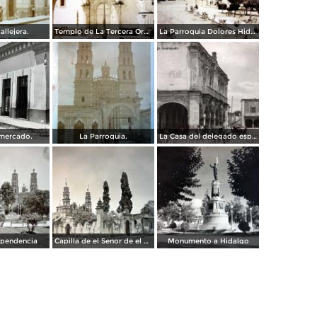
allejera.
Templo de La Tercera Orden.
La Parroquia Dolores Hidalgo Guanajuato ( Circulada el 2 de Abril de 1920 ).
 mercado.
La Parroquia.
La Casa del delegado espanol.
ependencia
Capilla de el Senor de el Llanito
Monumento a Hidalgo