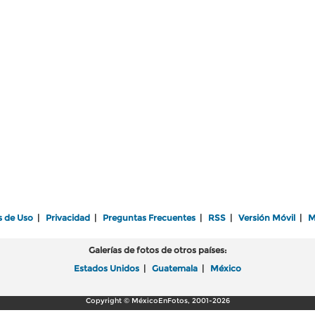
s de Uso
|
Privacidad
|
Preguntas Frecuentes
|
RSS
|
Versión Móvil
|
M
Galerías de fotos de otros países:
Estados Unidos
|
Guatemala
|
México
Copyright © MéxicoEnFotos, 2001-2026