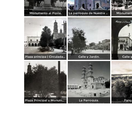
Monumento al Pipila.
La parroquia de Nuestra Señora de los Dolores. 1965.
Monumento
Plaza principa ( Circulada el 14 de Septiembre de 1943 )l.
Calle y Jardin.
Calle y
Plaza Principal y Monumento a Miguel Hidalgo
La Parroquia.
Pano