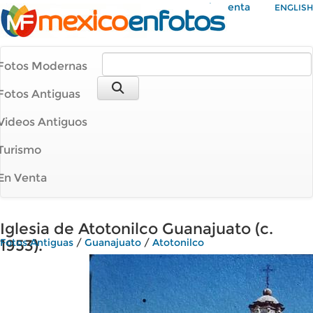
Mi Cuenta
ENGLISH
Fotos Modernas
Fotos Antiguas
Videos Antiguos
Turismo
En Venta
Iglesia de Atotonilco Guanajuato (c.
1953).
Fotos Antiguas
/
Guanajuato
/
Atotonilco