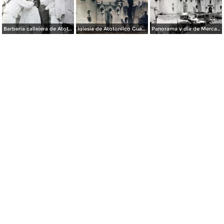
Barberia callejera de Atotonilco Guanajuato..
Iglesia de Atotonilco Guanajuato.
Panorama y dia de Mercado