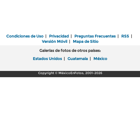
Condiciones de Uso
|
Privacidad
|
Preguntas Frecuentes
|
RSS
|
Versión Móvil
|
Mapa de Sitio
Galerías de fotos de otros países:
Estados Unidos
|
Guatemala
|
México
Copyright © MéxicoEnFotos, 2001-2026