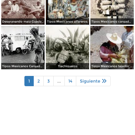
Desgranando maiz Guadalajara, Jalisco.
Tipos Mexicanos alfareros.
Tipos Mexicanos cargador de gallos de pelea.
Tipos Mexicanos Cargador de Cana de Azucar Ciudad de México.
Tlachiqueros
Tipos Mexicanos tejedor de sombreros de palma 1951.
1
2
3
...
14
Siguiente