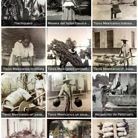
Tlachiquero
Mesera del hotel Oaxaca Courts vistiendo traje típico
Tipos Mexicanos.trabajador del henequen
Tipos Mexicanos.tortillera
Tipos Mexicanos.vendedor de lena.
Tipos Mexicanos.un aguador.
Tipos Mexicanos.un aguador.
Tipos Mexicanos.un aguador.
Aguadores de Patzcuaro.