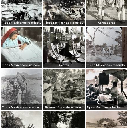
Tipos Mexicanos recolectando la miel de abeja.
Tipos Mexicanos Tipico aspecto de lavanderas.
Cargadores
Tipos Mexicanos una costurera.
Jicaras.
Tipos Mexicanos regando.
Tipos Mexicanos un aguador de Guanajuato .
Sistema típico de sacar agua
Tipos Mexicanos hechando tortillas.