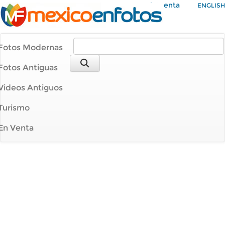
Mi Cuenta
ENGLISH
Fotos Modernas
Fotos Antiguas
Videos Antiguos
Turismo
En Venta