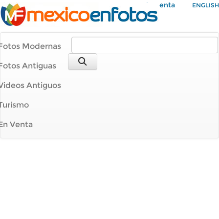
Mi Cuenta
ENGLISH
Fotos Modernas
Fotos Antiguas
Videos Antiguos
Turismo
En Venta