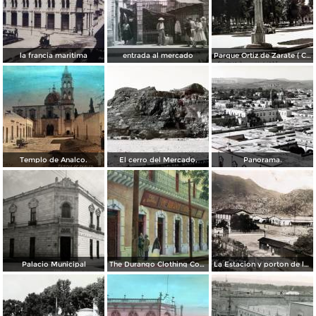
la francia maritima
entrada al mercado
Parque Ortiz de Zarate ( Circulada el 21 de Marzo de 1937 ).
Templo de Analco.
El cerro del Mercado.
Panorama.
Palacio Municipal
The Durango Clothing Company
La Estacion y porton de la fabrica Dinamita.