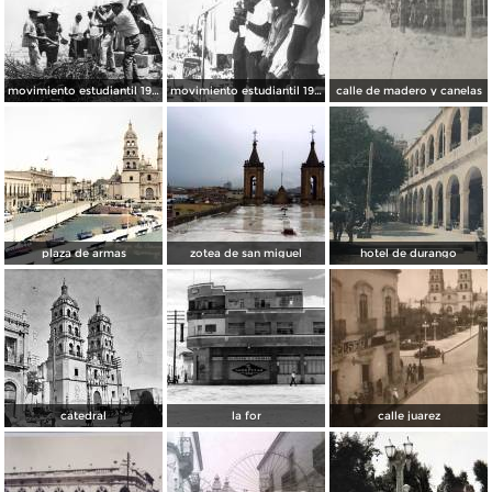
movimiento estudiantil 1966
movimiento estudiantil 1966
calle de madero y canelas
plaza de armas
zotea de san miguel
hotel de durango
catedral
la for
calle juarez