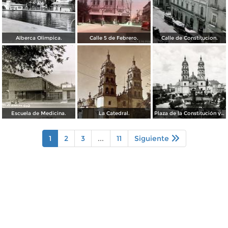
Alberca Olimpica.
Calle 5 de Febrero.
Calle de Constitucion.
Escuela de Medicina.
La Catedral.
Plaza de la Constitución y Catedral de Durango
1
2
3
...
11
Siguiente