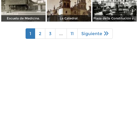
Escuela de Medicina.
La Catedral.
Plaza de la Constitución y Catedral de Durango
1
2
3
...
11
Siguiente