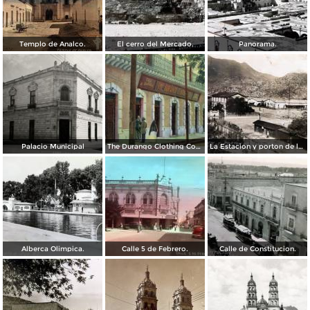
Templo de Analco.
El cerro del Mercado.
Panorama.
Palacio Municipal
The Durango Clothing Company
La Estacion y porton de la fabrica Dinamita.
Alberca Olimpica.
Calle 5 de Febrero.
Calle de Constitucion.