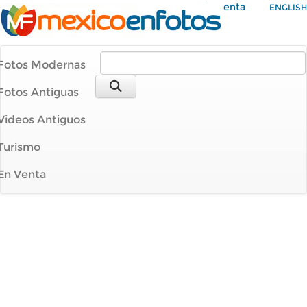
Mi Cuenta
ENGLISH
Fotos Modernas
Fotos Antiguas
Videos Antiguos
Turismo
En Venta