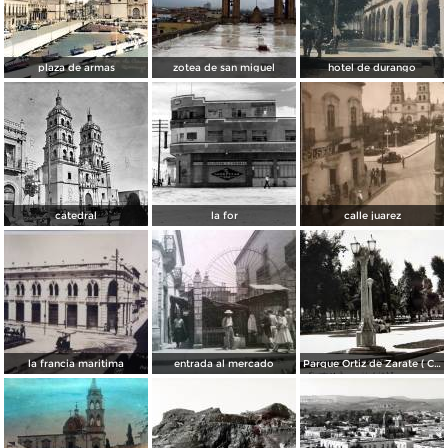
plaza de armas
zotea de san miguel
hotel de durango
catedral
la for
calle juarez
la francia maritima
entrada al mercado
Parque Ortiz de Zarate ( Circulada el 21 de Marzo de 1937 ).