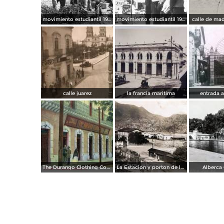
movimiento estudiantil 1966
movimiento estudiantil 1966
calle de mad
calle juarez
la francia maritima
entrada 
The Durango Clothing Company
La Estacion y porton de la fabrica Dinamita.
Alberca 