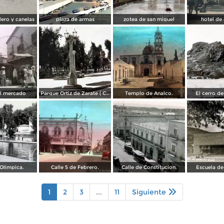
ero y canelas
plaza de armas
zotea de san miguel
hotel de
al mercado
Parque Ortiz de Zarate ( Circulada el 21 de Marzo de 1937 ).
Templo de Analco.
El cerro d
Olimpica.
Calle 5 de Febrero.
Calle de Constitucion.
Escuela de
1
2
3
...
11
Siguiente