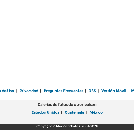
s de Uso
|
Privacidad
|
Preguntas Frecuentes
|
RSS
|
Versión Móvil
|
M
Galerías de fotos de otros países:
Estados Unidos
|
Guatemala
|
México
Copyright © MéxicoEnFotos, 2001-2026