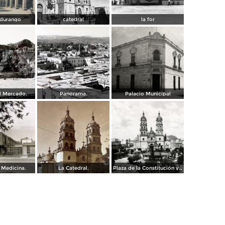
 durango
catedral
la for
el Mercado.
Panorama.
Palacio Municipal
 Medicina.
La Catedral.
Plaza de la Constitución y Catedral de Durango