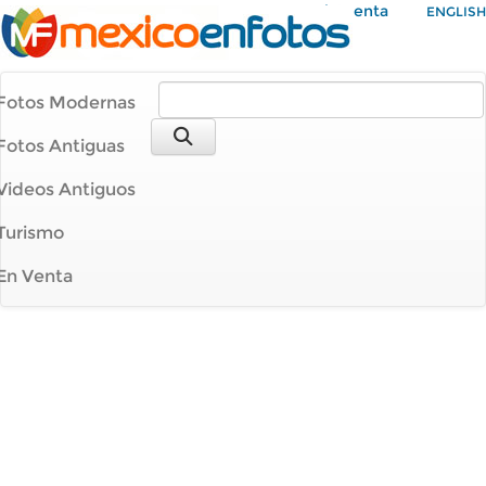
Mi Cuenta
ENGLISH
Fotos Modernas
Fotos Antiguas
Videos Antiguos
Turismo
En Venta