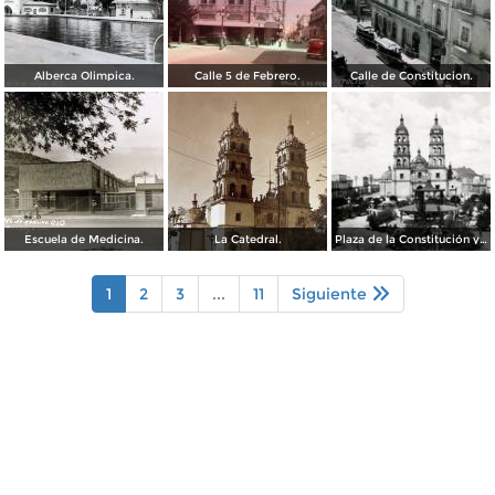
Alberca Olimpica.
Calle 5 de Febrero.
Calle de Constitucion.
Escuela de Medicina.
La Catedral.
Plaza de la Constitución y Catedral de Durango
1
2
3
...
11
Siguiente