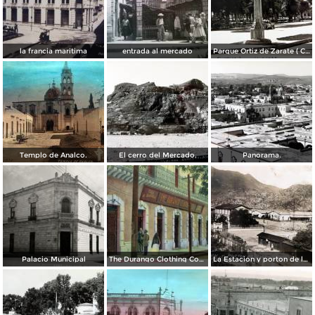
la francia maritima
entrada al mercado
Parque Ortiz de Zarate ( Circulada el 21 de Marzo de 1937 ).
Templo de Analco.
El cerro del Mercado.
Panorama.
Palacio Municipal
The Durango Clothing Company
La Estacion y porton de la fabrica Dinamita.