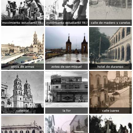
movimiento estudiantil 1966
movimiento estudiantil 1966
calle de madero y canelas
plaza de armas
zotea de san miguel
hotel de durango
catedral
la for
calle juarez