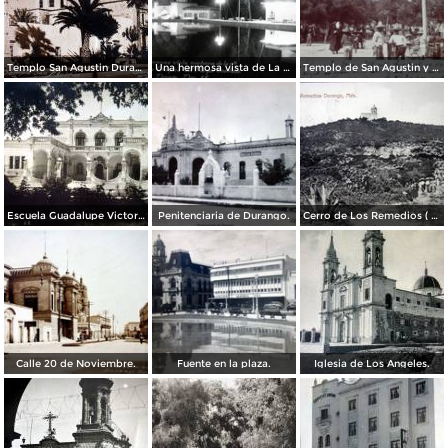
Templo San Agustin Durango.
Una hermosa vista de La Alberca Olimpica del Parque Guidiana.
Templo de San Agustin y Plaza Durango.
Escuela Guadalupe Victoria ( Circulada el 4 de Enero de 1950 ).
Penitenciaria de Durango.
Cerro de Los Remedios ( Circulada el 6 de Marzo de 1909 ).
Calle 20 de Noviembre.
Fuente en la plaza.
Iglesia de Los Angeles.