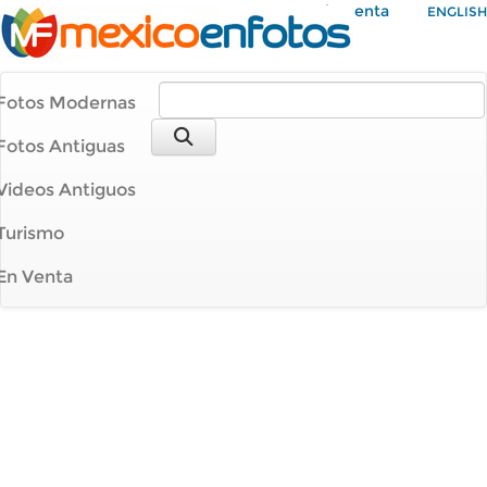
Mi Cuenta
ENGLISH
Fotos Modernas
Fotos Antiguas
Videos Antiguos
Turismo
En Venta