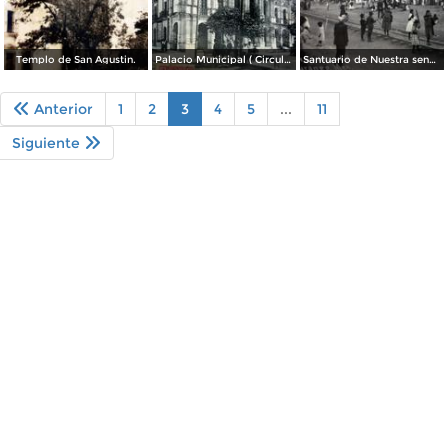
Templo de San Agustin.
Palacio Municipal ( Circulada el 28 de Abril de 1912 ).
Santuario de Nuestra senora de Guadalupe.
Anterior
1
2
3
4
5
...
11
Siguiente