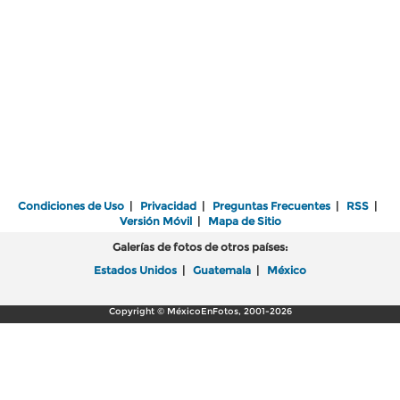
Condiciones de Uso
|
Privacidad
|
Preguntas Frecuentes
|
RSS
|
Versión Móvil
|
Mapa de Sitio
Galerías de fotos de otros países:
Estados Unidos
|
Guatemala
|
México
Copyright © MéxicoEnFotos, 2001-2026