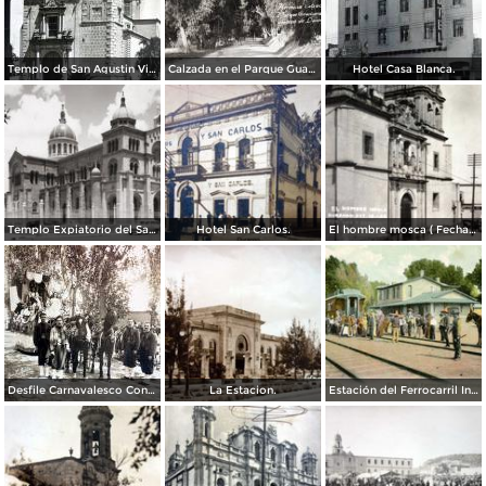
Templo de San Agustin Victoria Durango.
Calzada en el Parque Guadiana
Hotel Casa Blanca.
Templo Expiatorio del Sagrado Corazón
Hotel San Carlos.
El hombre mosca ( Fechada el 15 de Octubre de 1922 ).
Desfile Carnavalesco Con sus majestades.
La Estacion.
Estación del Ferrocarril Internacional