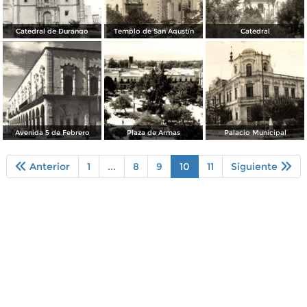
Catedral de Durango
Templo de San Agustín
Catedral
Avenida 5 de Febrero
Plaza de Armas
Palacio Municipal
Anterior
1
...
8
9
10
11
Siguiente