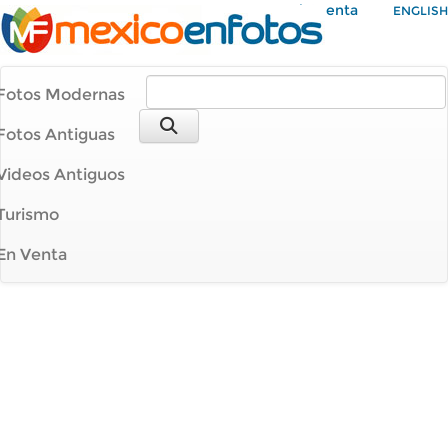
Mi Cuenta
ENGLISH
Fotos Modernas
Fotos Antiguas
Videos Antiguos
Turismo
En Venta