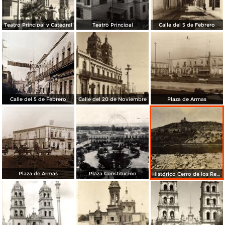
Teatro Principal y Catedral
Teatro Principal
Calle del 5 de Febrero
Calle del 5 de Febrero
Calle del 20 de Noviembre
Plaza de Armas
Plaza de Armas
Plaza Constitución
Histórico Cerro de los Remedios