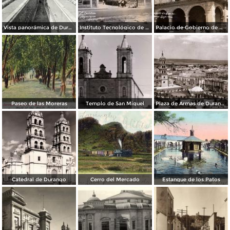
Vista panorámica de Durango
Instituto Tecnológico de Durango
Palacio de Gobierno de Durango
Paseo de las Moreras
Templo de San Miguel
Plaza de Armas de Durango
Catedral de Durango
Cerro del Mercado
Estanque de los Patos